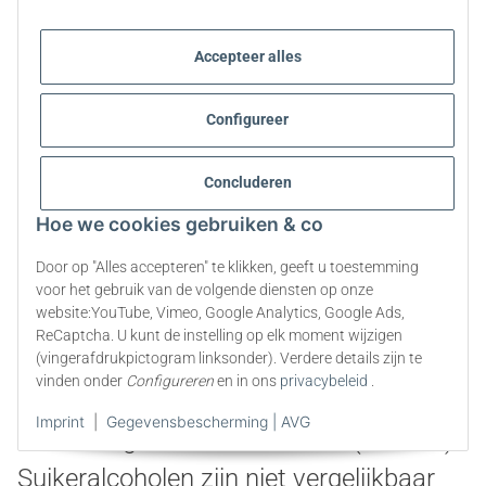
worden gereinigd, opnieuw opgelost en
Accepteer alles
verscheidene malen gefilterd om zuivere
Erythritol kristallen te produceren
Configureer
waaruit onzuiverheden kunnen worden
Concluderen
verwijderd.
Hoe we cookies gebruiken & co
Chemisch gezien lijkt een deel van de
Door op "Alles accepteren" te klikken, geeft u toestemming
Erythritol op suiker en een ander deel
voor het gebruik van de volgende diensten op onze
website:YouTube, Vimeo, Google Analytics, Google Ads,
op alcohol. Daarom wordt Erythritol
ReCaptcha. U kunt de instelling op elk moment wijzigen
gerekend tot de suikeralcoholen. Deze
(vingerafdrukpictogram linksonder). Verdere details zijn te
vinden onder
Configureren
en in ons
privacybeleid
.
worden ook
polyolen
genoemd, maar
Imprint
|
Gegevensbescherming | AVG
bevatten geen "echte" alcohol (ethanol).
Suikeralcoholen zijn niet vergelijkbaar