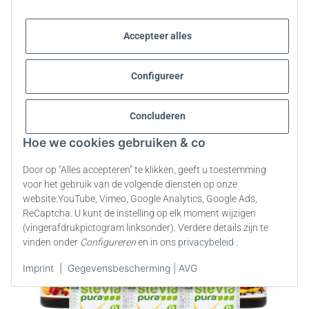
Accepteer alles
Stevia Vloeibare Zoetstof | Stevia
Vloeibaar | Stevia Druppels
| 6 x 50ml
Configureer
Concluderen
Hoe we cookies gebruiken & co
Door op "Alles accepteren" te klikken, geeft u toestemming
voor het gebruik van de volgende diensten op onze
website:YouTube, Vimeo, Google Analytics, Google Ads,
ReCaptcha. U kunt de instelling op elk moment wijzigen
(vingerafdrukpictogram linksonder). Verdere details zijn te
vinden onder
Configureren
en in ons
privacybeleid
.
Imprint
|
Gegevensbescherming | AVG