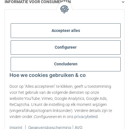
INFORMATIE VOOR CONSUMENTEN
STEVIA EN GEZONDE VOEDING
Accepteer alles
STEVIA | VRAGEN EN ANTWOORDEN
Configureer
INFORMATIE OVER STEVIA PRODUCTEN
STEVIA EN DIABETES
Concluderen
Hoe we cookies gebruiken & co
OVER ONS
Door op "Alles accepteren" te klikken, geeft u toestemming
voor het gebruik van de volgende diensten op onze
website:YouTube, Vimeo, Google Analytics, Google Ads,
Contract herroepen
ReCaptcha. U kunt de instelling op elk moment wijzigen
(vingerafdrukpictogram linksonder). Verdere details zijn te
* Alle prijzen zijn inclusief wettelijke BTW., exclusief
verzendkosten
vinden onder
Configureren
en in ons
privacybeleid
.
Imprint
|
Gegevensbescherming | AVG
© 2009-2026 All rights reserved. | steviapura ® is a registered trademark of