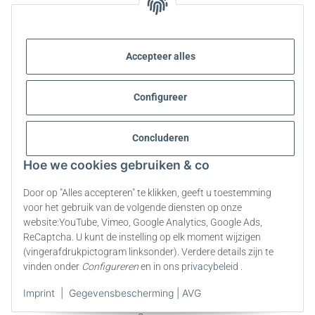
STEVIA EN GEZONDE VOEDING
Accepteer alles
STEVIA | VRAGEN EN ANTWOORDEN
Configureer
INFORMATIE OVER STEVIA PRODUCTEN
STEVIA EN DIABETES
Concluderen
Hoe we cookies gebruiken & co
OVER ONS
Door op "Alles accepteren" te klikken, geeft u toestemming
voor het gebruik van de volgende diensten op onze
website:YouTube, Vimeo, Google Analytics, Google Ads,
Contract herroepen
ReCaptcha. U kunt de instelling op elk moment wijzigen
(vingerafdrukpictogram linksonder). Verdere details zijn te
* Alle prijzen zijn inclusief wettelijke BTW., exclusief
verzendkosten
vinden onder
Configureren
en in ons
privacybeleid
.
Imprint
|
Gegevensbescherming | AVG
© 2009-2026 All rights reserved. | steviapura ® is a registered trademark of
Stevia Group ® Markenqualität aus Deutschland - Premium Quality from