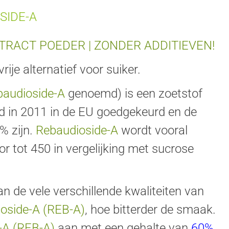
SIDE-A
RACT POEDER | ZONDER ADDITIEVEN!
vrije alternatief voor suiker.
baudioside-A
genoemd) is een zoetstof
rd in 2011 in de EU goedgekeurd en de
% zijn.
Rebaudioside-A
wordt vooral
 tot 450 in vergelijking met sucrose
aan de vele verschillende kwaliteiten van
oside-A (REB-A)
, hoe bitterder de smaak.
-A (REB-A)
aan met een gehalte van
60%