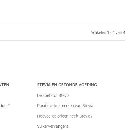
Artikelen 1 - 4 van 4
NTEN
STEVIA EN GEZONDE VOEDING
De zoetstof Stevia
oduct?
Positieve kenmerken van Stevia
Hoeveel calorieën heeft Stevia?
Suikervervangers