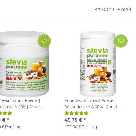
Artikelen 1 - 4 van 4
tevia Extract Poeder |
Puur Stevia Extract Poeder |
ioside-A 98% | Gratis
Rebaudioside-A 98% | Gratis
lepel | 50g
Doseerlepel | 100g
9 €
*
45,75 €
*
 € Per 1 kg
457,50 € Per 1 kg