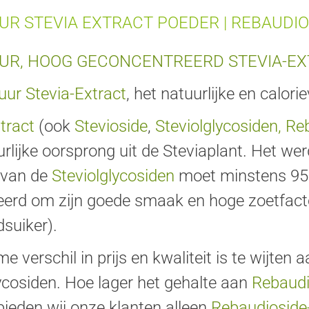
UR STEVIA EXTRACT POEDER | REBAUDIO
UR, HOOG GECONCENTREERD STEVIA-EXT
uur Stevia-Extract
, het natuurlijke en calorie
tract
(ook
Stevioside
,
Steviolglycosiden, Re
rlijke oorsprong uit de Steviaplant. Het we
 van de
Steviolglycosiden
moet minstens 95
erd om zijn goede smaak en hoge zoetfactor
suiker).
e verschil in prijs en kwaliteit is te wijten 
ycosiden. Hoe lager het gehalte aan
Rebaudi
ieden wij onze klanten alleen
Rebaudioside