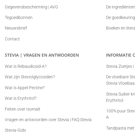
Gegevensbescherming | AVG
De ingrediënten
Tegoedbonnen
De goedkeuring
Nieuwsbrief
Boeken en liter
Contact
STEVIA | VRAGEN EN ANTWOORDEN
INFORMATIE 
Wat is Rebaudiosid-A?
Stevia Zoetjes |
Wat zijn Steviolglycosiden?
De vloeibare Ste
Stevia Vloeibaa
Wat is Appel Pectine?
Stevia Suiker kr
Wat is Erythritol?
Erythritol
Feiten over Isomalt
100% puur Stevi
A
Vragen en antwoorden over Stevia | FAQ Stevia
Tandpasta met 
Stevia-Gids