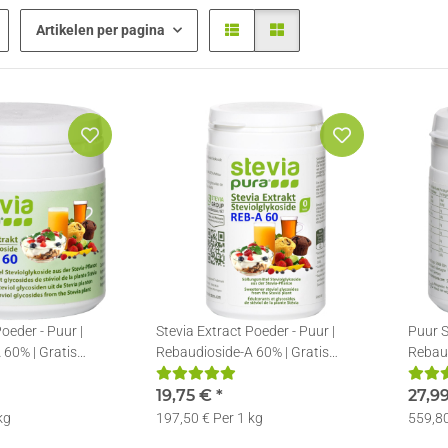
Artikelen per pagina
oeder - Puur |
Stevia Extract Poeder - Puur |
Puur S
 60% | Gratis
Rebaudioside-A 60% | Gratis
Rebaud
0g
Doseerlepel | 100g
Doseer
19,75 €
*
27,9
kg
197,50 € Per 1 kg
559,80