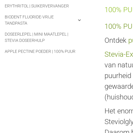
ERYTHRITOL | SUIKERVERVANGER
100% PU
BIODENT FLUORIDE-VRIJE
TANDPASTA
100% PU
DOSEERLEPEL | MINI MAATLEPEL |
Ontdek
p
STEVIA DOSEERHULP
APPLE PECTINE POEDER | 100% PUUR
Stevia-Ex
van natuu
puurheid
gewaarde
(huishoud
Het enorm
Steviolgl
Daarom b