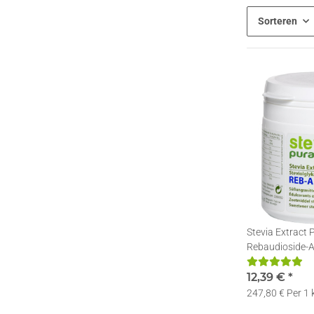
Sorteren
Stevia Extract P
Rebaudioside-A
Doseerlepel | 5
12,39 €
*
247,80 € Per 1 