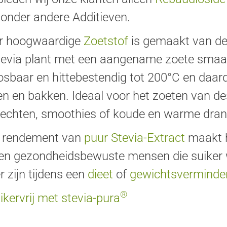
onder andere Additieven.
r hoogwaardige
Zoetstof
is gemaakt van de 
tevia plant met een aangename zoete smaak
sbaar en hittebestendig tot 200°C en daard
n en bakken. Ideaal voor het zoeten van dess
echten, smoothies of koude en warme dran
 rendement van
puur Stevia-Extract
maakt 
en gezondheidsbewuste mensen die suiker w
r zijn tijdens een
dieet
of
gewichtsverminder
®
ikervrij met
stevia-pura