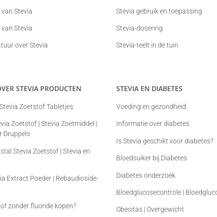
 van Stevia
Stevia gebruik en toepassing
 van Stevia
Stevia-dosering
atuur over Stevia
Stevia-teelt in de tuin
OVER STEVIA PRODUCTEN
STEVIA EN DIABETES
 Stevia Zoetstof Tabletjes
Voeding en gezondheid
via Zoetstof | Stevia Zoetmiddel |
Informatie over diabetes
r Druppels
Is Stevia geschikt voor diabetes?
istal Stevia Zoetstof | Stevia en
Bloedsuiker bij Diabetes
Diabetes onderzoek
a Extract Poeder | Rebaudioside-
Bloedglucosecontrole | Bloedglu
of zonder fluoride kopen?
Obesitas | Overgewicht