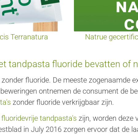
scis Terranatura
Natrue gecertifi
.
t tandpasta fluoride bevatten of n
 zonder fluoride. De meeste zogenaamde exp
 beweringen ontnemen de consument de besl
ta's
zonder fluoride verkrijgbaar zijn.
n
fluoridevrije tandpasta's
zijn, worden deze 
stblad in July 2016 zorgen ervoor dat de la