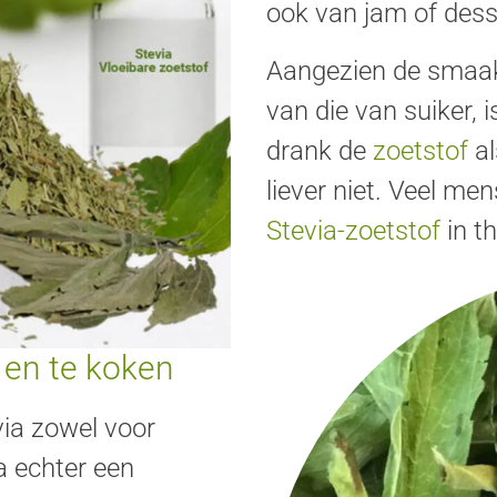
ook van jam of dess
Aangezien de smaa
van die van suiker, 
drank de
zoetstof
a
liever niet. Veel me
Stevia-zoetstof
in t
 en te koken
via zowel voor
a echter een