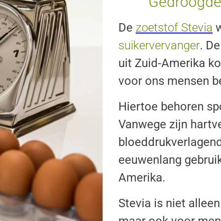
Gedroogde 
De
zoetstof Stevia
suikervervanger
. D
uit Zuid-Amerika ko
voor ons mensen bel
Hiertoe behoren sp
Vanwege zijn hartve
bloeddrukverlagen
eeuwenlang gebruik
Amerika.
Stevia is niet allee
maar ook voor men