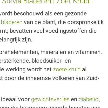
Stevia Bladeren | Zoet Kruid
wordt beschouwd als een gezonde
e
bladeren
van de plant, die oorspronkelijk
mt, bevatten veel voedingsstoffen die
angrijk zijn.
orenelementen, mineralen en vitaminen.
rsterkende, bloedsuiker- en
de werking wordt het
zoete kruid
al
t door de inheemse volkeren van Zuid-
n ideaal voor
gewichtsverlies
en
diabetici
,
sen die bijzondere waarde hechten aan