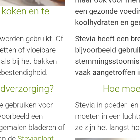
 koken en te
een gezonde voedi
koolhydraten en ge
 worden gebruikt. Of
Stevia heeft een b
etten of vloeibare
bijvoorbeeld gebrui
 als bij het bakken
stemmingsstoorniss
ebestendigheid.
vaak aangetroffen 
uidverzorging?
Hoe moe
te gebruiken voor
Stevia in poeder- en
voorbeeld een
moeten in een luch
 gemalen bladeren of
ze zijn het langst 
van de
Steviaplant