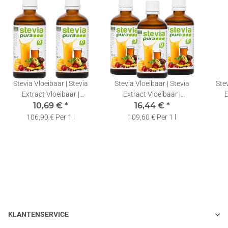
Stevia Vloeibaar | Stevia
Stevia Vloeibaar | Stevia
Stev
Extract Vloeibaar |
Extract Vloeibaar |
E
Vloeibare Zoetstof |
10,69 €
*
Vloeibare Zoetstof |
16,44 €
*
Vloei
2x50ml
3x50ml
106,90 € Per 1 l
109,60 € Per 1 l
KLANTENSERVICE