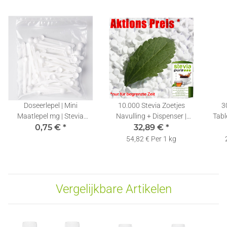
Doseerlepel | Mini
10.000 Stevia Zoetjes
3
Maatlepel mg | Stevia
Navulling + Dispenser |
Table
Meetlepels 0,10ml | 1 Stuk
0,75 €
*
32,89 €
Tabletjes |
*
Zoe
Zoetstoftabletten
54,82 € Per 1 kg
Vergelijkbare Artikelen