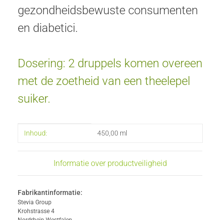
gezondheidsbewuste consumenten
en diabetici.
Dosering: 2 druppels komen overeen
met de zoetheid van een theelepel
suiker.
#productDetails.itemInformation#
#productDetails.itemValue#
Inhoud:
450,00 ml
Informatie over productveiligheid
Fabrikantinformatie:
Stevia Group
Krohstrasse 4