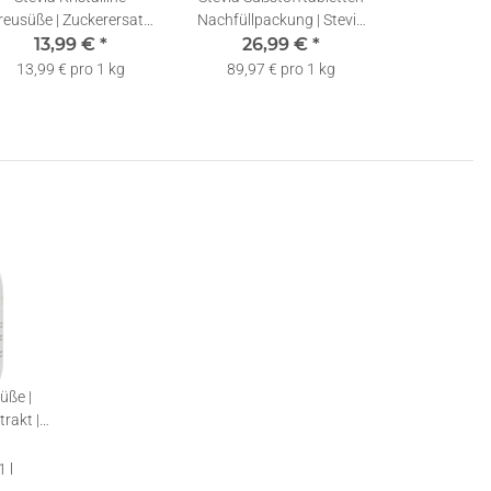
reusüße | Zuckerersatz |
Nachfüllpackung | Stevia
Streusüße mit Erythrit
13,99 €
*
Tabs | Stevia Tabletten +
26,99 €
*
und Stevia | 1kg
Spender | 5000
13,99 € pro 1 kg
89,97 € pro 1 kg
üße |
trakt |
150ml
 l