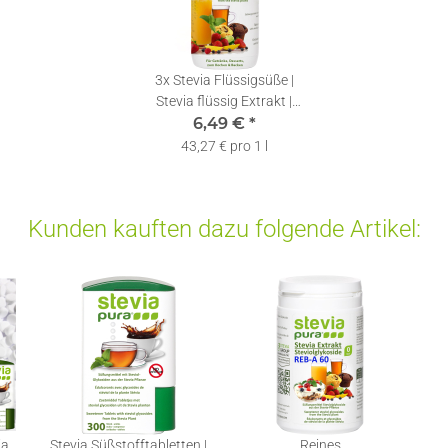
3x
Stevia Flüssigsüße |
Stevia flüssig Extrakt |
Stevia Drops | 150ml
6,49 €
*
43,27 € pro 1 l
Kunden kauften dazu folgende Artikel:
ia
Stevia Süßstofftabletten |
Reines