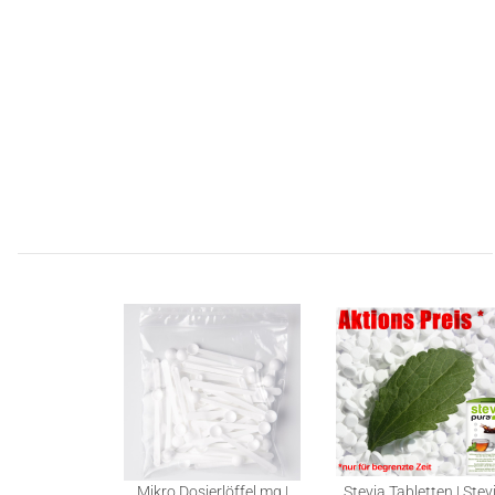
Mikro Dosierlöffel mg |
Stevia Tabletten | Stev