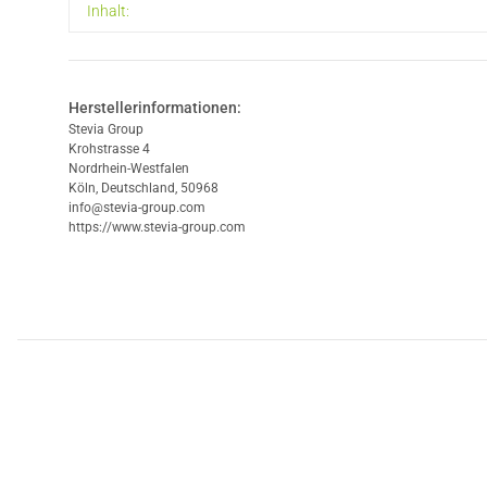
Produkteigenschaft
Wert
Inhalt:
Herstellerinformationen:
Stevia Group
Krohstrasse 4
Nordrhein-Westfalen
Köln, Deutschland, 50968
info@stevia-group.com
https://www.stevia-group.com