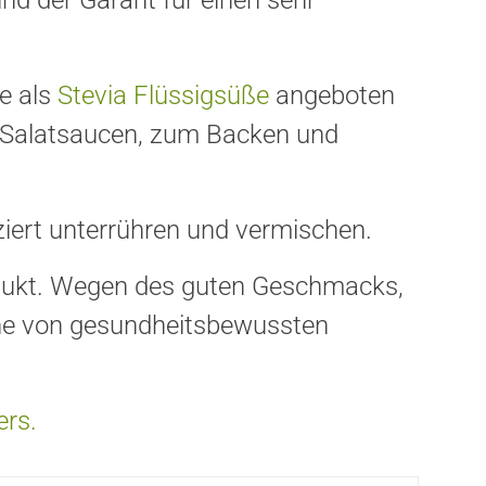
nd der Garant für einen sehr
te als
Stevia Flüssigsüße
angeboten
, Salatsaucen, zum Backen und
iert unterrühren und vermischen.
rodukt. Wegen des guten Geschmacks,
erne von gesundheitsbewussten
ers.