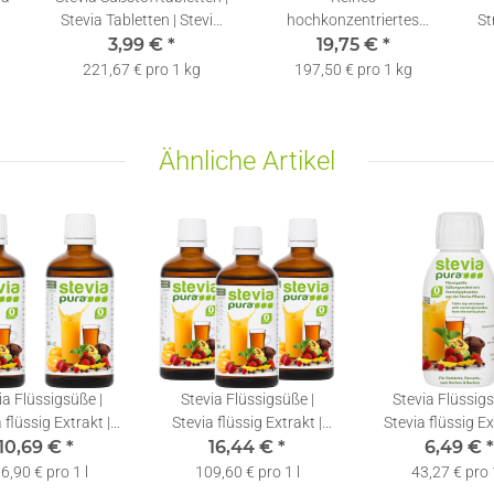
Stevia Tabletten | Stevia
hochkonzentriertes
St
Tabs im Spender | 300
3,99 €
*
Stevia Extrakt |
19,75 €
*
000
Rebaudiosid A 60% - 100g
221,67 € pro 1 kg
197,50 € pro 1 kg
| inkl. Dosierlöffel
Ähnliche Artikel
ia Flüssigsüße |
Stevia Flüssigsüße |
Stevia Flüssigs
 flüssig Extrakt |
Stevia flüssig Extrakt |
Stevia flüssig Ex
a Drops | 2x50ml
10,69 €
*
Stevia Drops | 3x50ml
16,44 €
*
Stevia Drops | 
6,49 €
*
6,90 € pro 1 l
109,60 € pro 1 l
43,27 € pro 1