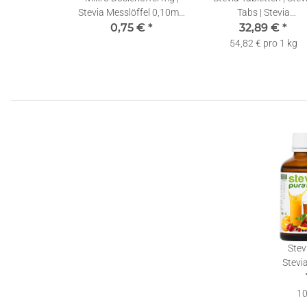
Stevia Messlöffel 0,10ml |
Tabs | Stevia
0,75 €
1 Stück
*
Süßstofftabletten
32,89 €
*
Nachfüllpackung | 10
54,82 € pro 1 kg
Stev
Stevia
Stevi
10