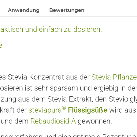
Anwendung
Bewertungen
aktisch und einfach zu dosieren.
e.
iges Stevia Konzentrat aus der
Stevia Pflanze
sieren ist sehr sparsam und ergiebig in d
ng aus dem Stevia Extrakt, den Steviolglyk
®
kraft der
steviapura
Flüssigsüße
wird aus
und dem
Rebaudiosid-A
gewonnen.