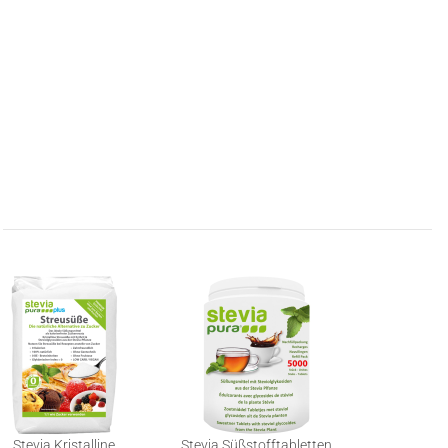
Stevia Kristalline
Stevia Süßstofftabletten