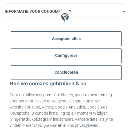
INFORMATIE VOOR CONSUMENTEN
STEVIA EN GEZONDE VOEDING
Accepteer alles
STEVIA | VRAGEN EN ANTWOORDEN
Configureer
INFORMATIE OVER STEVIA PRODUCTEN
Concluderen
STEVIA EN DIABETES
Hoe we cookies gebruiken & co
OVER ONS
Door op "Alles accepteren" te klikken, geeft u toestemming
voor het gebruik van de volgende diensten op onze
website:YouTube, Vimeo, Google Analytics, Google Ads,
ReCaptcha. U kunt de instelling op elk moment wijzigen
Contract herroepen
(vingerafdrukpictogram linksonder). Verdere details zijn te
* Alle prijzen zijn inclusief wettelijke BTW., exclusief
verzendkosten
vinden onder
Configureren
en in ons
privacybeleid
.