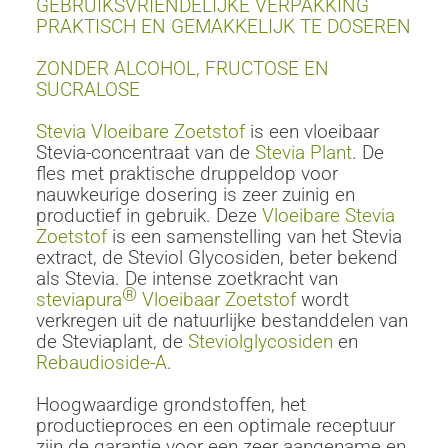
GEBRUIKSVRIENDELIJKE VERPAKKING
PRAKTISCH EN GEMAKKELIJK TE DOSEREN
ZONDER ALCOHOL, FRUCTOSE EN
SUCRALOSE
Stevia Vloeibare Zoetstof
is een vloeibaar
Stevia-concentraat van de
Stevia Plant
. De
fles met praktische druppeldop voor
nauwkeurige dosering is zeer zuinig en
productief in gebruik. Deze
Vloeibare Stevia
Zoetstof
is een samenstelling van het Stevia
extract, de Steviol Glycosiden, beter bekend
als Stevia. De intense zoetkracht van
®
steviapura
Vloeibaar Zoetstof
wordt
verkregen uit de natuurlijke bestanddelen van
de Steviaplant, de
Steviolglycosiden
en
Rebaudioside-A
.
Hoogwaardige grondstoffen, het
productieproces en een optimale receptuur
zijn de garantie voor een zeer aangename en