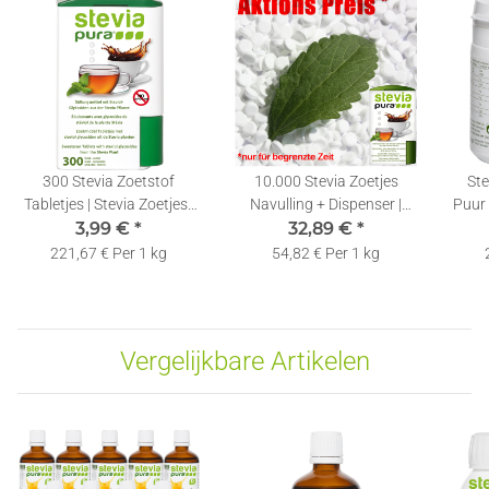
300 Stevia Zoetstof
10.000 Stevia Zoetjes
Ste
Tabletjes | Stevia Zoetjes |
Navulling + Dispenser |
Puur 
Zoetjes in een Dispenser
3,99 €
*
32,89 €
Tabletjes |
*
| Gr
Zoetstoftabletten
221,67 € Per 1 kg
54,82 € Per 1 kg
Vergelijkbare Artikelen