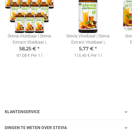
Stevia Vloeibaar | Stevia
Stevia Vloeibaar | Stevia
Stev
Extract Vloeibaar |
Extract Vloeibaar |
E
Vloeibare Zoetstof |
58,25 €
*
Vloeibare Zoetstof | 50ml
5,77 €
*
V
12x50ml
97,08 € Per 1 l
115,40 € Per 1 l
KLANTENSERVICE
DINGEN TE WETEN OVER STEVIA