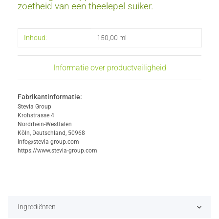
zoetheid van een theelepel suiker.
#productDetails.itemInformation#
#productDetails.itemValue#
Inhoud:
150,00 ml
Informatie over productveiligheid
Fabrikantinformatie:
Stevia Group
Krohstrasse 4
Nordrhein-Westfalen
Köln, Deutschland, 50968
info@stevia-group.com
https://www.stevia-group.com
Ingrediënten