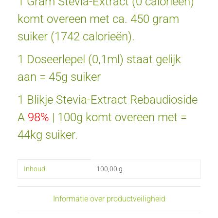
1 Gram Stevia-Extract (0 calorieën)
komt overeen met ca. 450 gram
suiker (1742 calorieën).
1 Doseerlepel (0,1ml) staat gelijk
aan = 45g suiker
1 Blikje Stevia-Extract Rebaudioside
A
98%
| 100g komt overeen met =
44kg suiker.
#productDetails.itemInformation#
#productDetails.itemValue#
Inhoud:
100,00 g
Informatie over productveiligheid