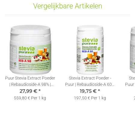
Vergelijkbare Artikelen
Puur Stevia Extract Poeder
Stevia Extract Poeder -
Ste
| Rebaudioside-A 98% |
Puur | Rebaudioside-A 60%
Puur 
Gratis Doseerlepel | 50g
27,99 €
*
| Gratis Doseerlepel | 100g
19,75 €
*
| Gr
559,80 € Per 1 kg
197,50 € Per 1 kg