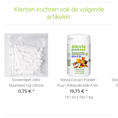
Klanten kochten ook de volgende
artikelen:
Doseerlepel | Mini
Stevia Extract Poeder -
Stev
Maatlepel mg | Stevia
Puur | Rebaudioside-A 60%
E
Meetlepels 0,10ml | 1 Stuk
0,75 €
*
| Gratis Doseerlepel | 100g
19,75 €
*
Vloei
197,50 € Per 1 kg