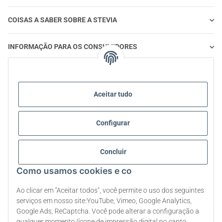
COISAS A SABER SOBRE A STEVIA
INFORMAÇÃO PARA OS CONSUMIDORES
STEVIA E ALIMENTAÇÃO SAUDÁVEL
Aceitar tudo
STEVIA | PERGUNTAS E RESPOSTAS
Configurar
STEVIA INFORMAÇÃO SOBRE PRODUTOS
Concluir
STEVIA E DIABETES
Como usamos cookies e co
SOBRE NÓS
Ao clicar em "Aceitar todos", você permite o uso dos seguintes
serviços em nosso site:YouTube, Vimeo, Google Analytics,
Google Ads, ReCaptcha. Você pode alterar a configuração a
Rescindir o contrato
qualquer momento (ícone de impressão digital no canto