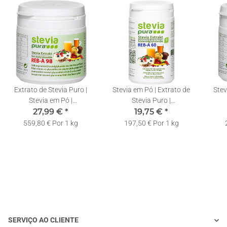
Extrato de Stevia Puro |
Stevia em Pó | Extrato de
Stev
Stevia em Pó |
Stevia Puro |
Rebaudiosideo A 98% |
27,99 €
*
Rebaudiosideo A 60% |
19,75 €
*
Reb
Colher Doseadora Incluída
Colher Doseadora Incluída
Colh
559,80 € Por 1 kg
197,50 € Por 1 kg
| 50g
| 100g
SERVIÇO AO CLIENTE