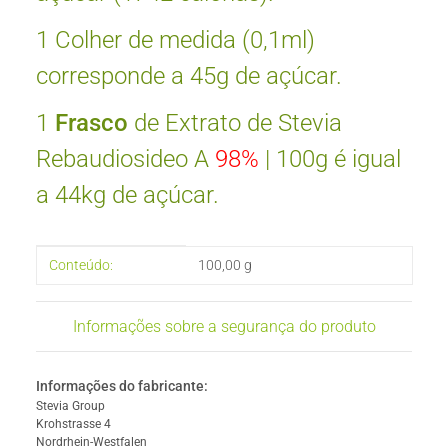
1 Colher de medida (0,1ml)
corresponde a 45g de açúcar.
1
Frasco
de Extrato de Stevia
Rebaudiosideo A
98%
| 100g é igual
a 44kg de açúcar.
#productDetails.itemInformation#
#productDetails.itemValue#
Conteúdo:
100,00 g
Informações sobre a segurança do produto
Informações do fabricante:
Stevia Group
Krohstrasse 4
Nordrhein-Westfalen