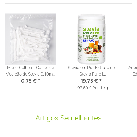
Micro-Colhere | Colher de
Stevia em Pó | Extrato de
Adoç
Medição de Stevia 0,10ml |
Stevia Puro |
Ed
1 Unidade
0,75 €
*
Rebaudiosideo A 60% |
19,75 €
*
Ste
Colher Doseadora Incluída
197,50 € Por 1 kg
| 100g
Artigos Semelhantes