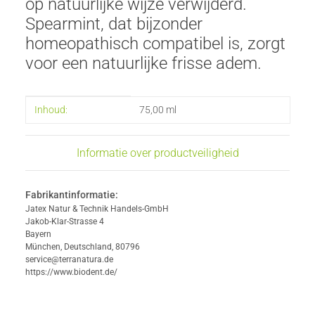
op natuurlijke wijze verwijderd.
Spearmint, dat bijzonder
homeopathisch compatibel is, zorgt
voor een natuurlijke frisse adem.
#productDetails.itemInformation#
#productDetails.itemValue#
Inhoud:
75,00 ml
Informatie over productveiligheid
Fabrikantinformatie:
Jatex Natur & Technik Handels-GmbH
Jakob-Klar-Strasse 4
Bayern
München, Deutschland, 80796
service@terranatura.de
https://www.biodent.de/