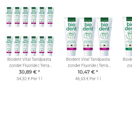
Biodent Vital Tandpasta
Biodent Vital Tandpasta
Biod
zonder Fluoride | Terra
zonder Fluoride | Terra
zon
Natura Tandpasta Fluoride
30,89 €
*
Natura Tandpasta Fluoride
10,47 €
*
Natur
Vrij | 12 x 75ml
Vrij | 3 x 75ml
34,32 € Per 1 l
46,53 € Per 1 l