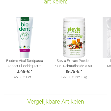
artikelen:
Biodent Vital Tandpasta
Stevia Extract Poeder -
zonder Fluoride | Terra
Puur | Rebaudioside-A 60%
Ma
Natura Tandpasta Fluoride
3,49 €
*
| Gratis Doseerlepel | 100g
19,75 €
*
Meet
Vrij | 1 x 75ml
46,53 € Per 1 l
197,50 € Per 1 kg
Vergelijkbare Artikelen