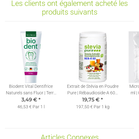
Les clients ont également acheté les
produits suivants
Biodent Vital Dentifrice
Extrait de Stévia en Poudre
Micro
Naturels sans Fluor | Terra
Pure | Rébaudioside-A 60%
ml |
Natura | 1 x 75ml
3,49 €
*
| Avec Cuillère de Dosage |
19,75 €
*
100g
46,53 € Par 1 l
197,50 € Par 1 kg
Articles Connexes