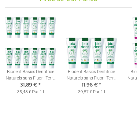
Biodent Basics Dentifrice
Biodent Basics Dentifrice
Bio
Naturels sans Fluor | Terra
Naturels sans Fluor | Terra
Natur
Natura | 12 x 75ml
31,89 €
*
Natura | 4 x 75ml
11,96 €
*
35,43 € Par 1 l
39,87 € Par 1 l