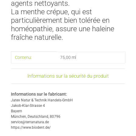
agents nettoyants.
La menthe crépue, qui est
particulièrement bien tolérée en
homéopathie, assure une haleine
fraîche naturelle.
#productDetails.itemInformation#
#productDetails.itemValue#
Contenu:
75,00 ml
Informations sur la sécurité du produit
Informations sur le fabricant:
Jatex Natur & Technik Handels-GmbH
Jakob-Klar-Strasse 4
Bayern
München, Deutschland, 80796
service@terranatura.de
https://www.biodent.de/