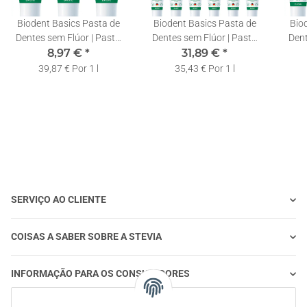
Biodent Basics Pasta de
Biodent Basics Pasta de
Bio
Dentes sem Flúor | Pasta
Dentes sem Flúor | Pasta
Dent
Dentífrica Terra Natura | 3
8,97 €
*
Dentífrica Terra Natura | 12
31,89 €
*
Dentí
x 75ml
x 75ml
39,87 € Por 1 l
35,43 € Por 1 l
SERVIÇO AO CLIENTE
COISAS A SABER SOBRE A STEVIA
INFORMAÇÃO PARA OS CONSUMIDORES