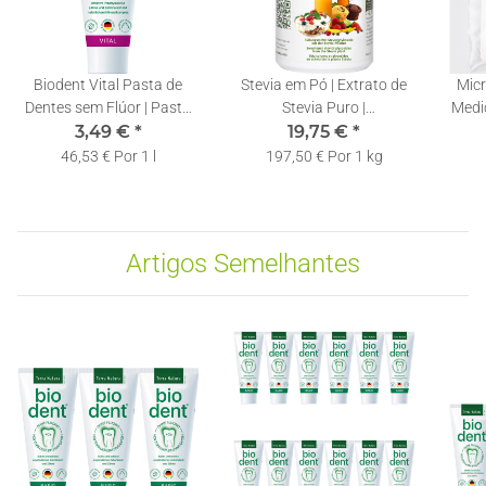
Biodent Vital Pasta de
Stevia em Pó | Extrato de
Micr
Dentes sem Flúor | Pasta
Stevia Puro |
Mediç
Dentífrica Terra Natura | 1
3,49 €
*
Rebaudiosideo A 60% |
19,75 €
*
x 75ml
Colher Doseadora Incluída
46,53 € Por 1 l
197,50 € Por 1 kg
| 100g
Artigos Semelhantes