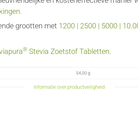
ieuvriendelijke en kosteneffectieve manier
kingen.
llende grootten met
1200
|
2500
|
5000
|
10.0
®
viapura
Stevia Zoetstof Tabletten
.
54,00 g
Informatie over productveiligheid