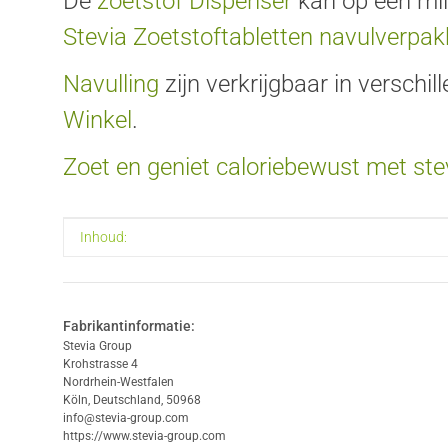
De
zoetstof Dispenser
kan op een mil
Stevia Zoetstoftabletten navulverpak
Navulling
zijn verkrijgbaar in verschi
Winkel
.
Zoet en geniet caloriebewust met ste
#productDetails.itemInformation#
#productDetails.itemValue#
Inhoud:
Fabrikantinformatie:
Stevia Group
Krohstrasse 4
Nordrhein-Westfalen
Köln, Deutschland, 50968
info@stevia-group.com
https://www.stevia-group.com