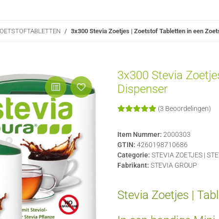
 ZOETSTOFTABLETTEN
3x300 Stevia Zoetjes | Zoetstof Tabletten in een Zoe
3x300 Stevia Zoetjes
Dispenser
(3 Beoordelingen)
Item Nummer:
2000303
GTIN:
4260198710686
Categorie:
STEVIA ZOETJES | S
Fabrikant:
STEVIA GROUP
Stevia Zoetjes | Tabl