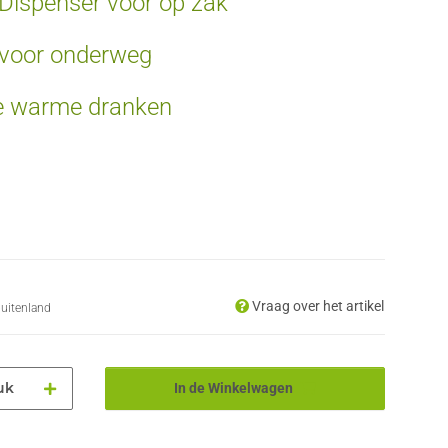
 Dispenser voor op zak
d voor onderweg
te warme dranken
Vraag over het artikel
uitenland
uk
In de Winkelwagen