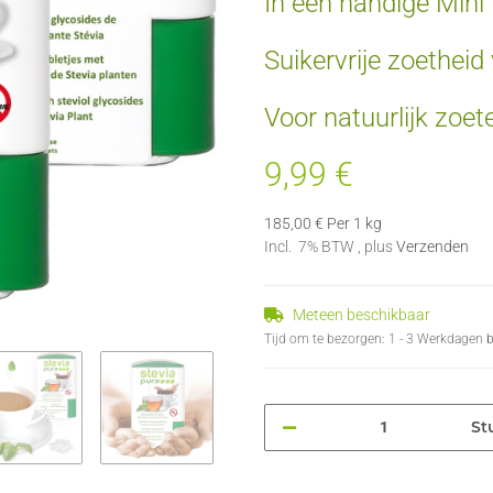
In een handige Mini
Suikervrije zoethei
Voor natuurlijk zoe
9,99 €
185,00 € Per 1 kg
Incl. 7% BTW , plus
Verzenden
Meteen beschikbaar
Tijd om te bezorgen:
1 - 3 Werkdagen
b
St