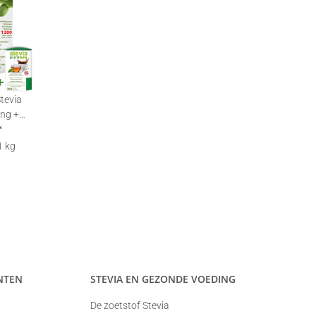
tevia
ing +
tjes |
*
tten
1 kg
NTEN
STEVIA EN GEZONDE VOEDING
De zoetstof Stevia