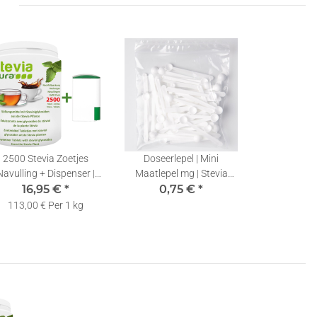
2500 Stevia Zoetjes
Doseerlepel | Mini
Navulling + Dispenser |
Maatlepel mg | Stevia
16,95 €
Tabletjes |
*
Meetlepels 0,10ml | 1 Stuk
0,75 €
*
Zoetstoftabletten
113,00 € Per 1 kg