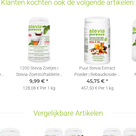
Klanten kochten ook de volgende artikelen:
1200 Stevia Zoetjes |
Puur Stevia Extract
e
Stevia-Zoetstoftabletten
Poeder | Rebaudioside-A
Navulling + Dispenser
9,99 €
*
98% | Gratis Doseerlepel |
45,75 €
*
100g
128,08 € Per 1 kg
457,50 € Per 1 kg
Vergelijkbare Artikelen