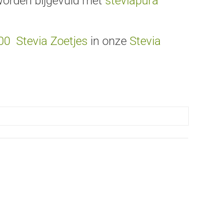
 worden bijgevuld met
steviapura
00
Stevia Zoetjes
in onze
Stevia