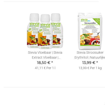
Stevia Vloeibaar | Stevia
Stevia Strooisuiker
Extract Vloeibaar |
Erythritol | Natuurlijk
Vloeibare Zoetstof |
18,50 €
*
Suikervervanger |
13,99 €
*
3x150ml
Kristallijne Stevia
41,11 € Per 1 l
13,99 € Per 1 kg
Zoetstof | 1kg