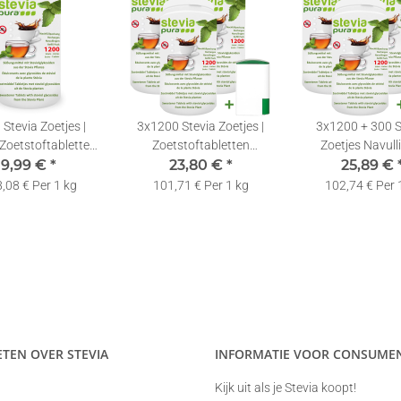
Stevia Zoetjes |
3x1200 Stevia Zoetjes |
3x1200 + 300 S
-Zoetstoftabletten
Zoetstoftabletten
Zoetjes Navull
ling + Dispenser
9,99 €
*
Navulling + Zoetstof
23,80 €
*
Dispenser | Table
25,89 €
Dispenser
Zoetstoftable
,08 € Per 1 kg
101,71 € Per 1 kg
102,74 € Per 
ETEN OVER STEVIA
INFORMATIE VOOR CONSUME
Kijk uit als je Stevia koopt!