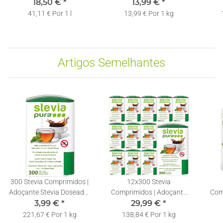
Stevia em Gotas | 3x150ml
18,50 €
*
Açúcar | Adoçante com
13,99 €
*
Rec
Eritritol e Stevia | 1kg
41,11 € Por 1 l
13,99 € Por 1 kg
Artigos Semelhantes
300 Stevia Comprimidos |
12x300 Stevia
Adoçante Stevia Doseador
Comprimidos | Adoçante
Com
| Recarregável | Pastilhas
3,99 €
*
Stevia Doseador |
29,99 €
*
Rec
de Stevia
Recarregável | Pastilhas de
221,67 € Por 1 kg
138,84 € Por 1 kg