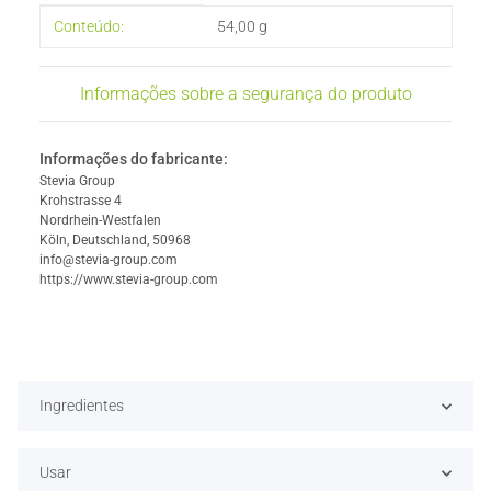
#productDetails.itemInformation#
#productDetails.itemValue#
Conteúdo:
54,00 g
Informações sobre a segurança do produto
Informações do fabricante:
Stevia Group
Krohstrasse 4
Nordrhein-Westfalen
Köln, Deutschland, 50968
info@stevia-group.com
https://www.stevia-group.com
Ingredientes
Usar