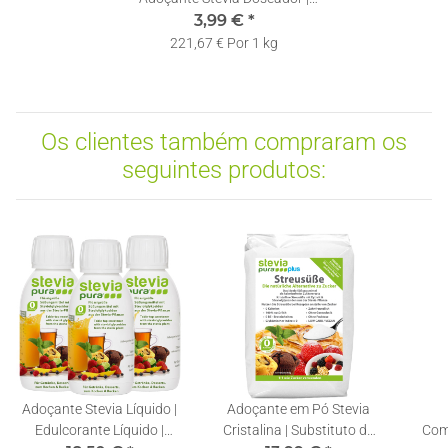
Recarregável | Pastilhas de
3,99 €
*
Stevia
221,67 € Por 1 kg
Os clientes também compraram os
seguintes produtos:
Adoçante Stevia Líquido |
Adoçante em Pó Stevia
Edulcorante Líquido |
Cristalina | Substituto do
Com