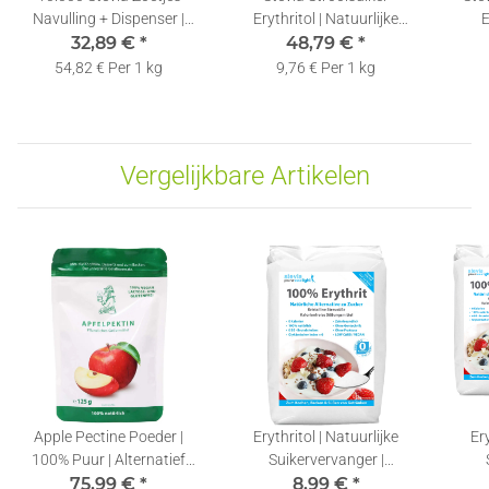
Navulling + Dispenser |
Erythritol | Natuurlijke
E
32,89 €
Tabletjes |
*
Suikervervanger |
48,79 €
*
Vloei
Zoetstoftabletten
Kristallijne Stevia Zoetstof |
54,82 € Per 1 kg
9,76 € Per 1 kg
5x1kg
Vergelijkbare Artikelen
Apple Pectine Poeder |
Erythritol | Natuurlijke
Ery
100% Puur | Alternatief
Suikervervanger |
voor Gelatine | 10x125g
75,99 €
*
Suikervrije Zoetstof |
8,99 €
*
Su