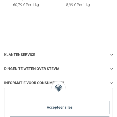
Calorievrij | 1 kg
60,79 € Per 1 kg
8,99 € Per 1 kg
KLANTENSERVICE
DINGEN TE WETEN OVER STEVIA
INFORMATIE VOOR CONSUMENTEN
STEVIA EN GEZONDE VOEDING
Accepteer alles
STEVIA | VRAGEN EN ANTWOORDEN