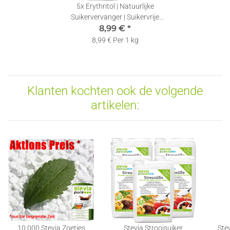
5x
Erythritol | Natuurlijke
Suikervervanger | Suikervrije
Zoetstof | Calorievrij | 1 kg
8,99 €
*
8,99 € Per 1 kg
Klanten kochten ook de volgende
artikelen:
10.000 Stevia Zoetjes
Stevia Strooisuiker
Stev