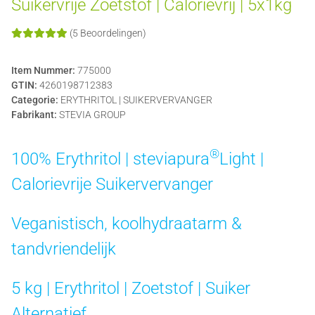
Suikervrije Zoetstof | Calorievrij | 5x1kg
(5 Beoordelingen)
Item Nummer:
775000
GTIN:
4260198712383
Categorie:
ERYTHRITOL | SUIKERVERVANGER
Fabrikant:
STEVIA GROUP
®
100% Erythritol |
steviapura
Light |
Calorievrije Suikervervanger
Veganistisch, koolhydraatarm &
tandvriendelijk
5 kg | Erythritol | Zoetstof | Suiker
Alternatief