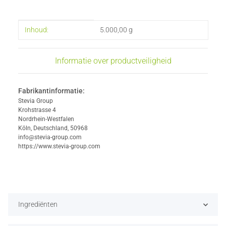
#productDetails.itemInformation#
#productDetails.itemValue#
Inhoud:
5.000,00 g
Informatie over productveiligheid
Fabrikantinformatie:
Stevia Group
Krohstrasse 4
Nordrhein-Westfalen
Köln, Deutschland, 50968
info@stevia-group.com
https://www.stevia-group.com
Ingrediënten