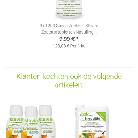
3x
1200 Stevia Zoetjes | Stevia-
Zoetstoftabletten Navulling +
9,99 €
Dispenser
*
128,08 € Per 1 kg
Klanten kochten ook de volgende
artikelen: