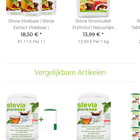
Stevia Vloeibaar | Stevia
Stevia Strooisuiker
3
Extract Vloeibaar |
Erythritol | Natuurlijke
Table
Vloeibare Zoetstof |
18,50 €
*
Suikervervanger |
13,99 €
*
Zoe
3x150ml
Kristallijne Stevia Zoetstof |
41,11 € Per 1 l
13,99 € Per 1 kg
1kg
Vergelijkbare Artikelen