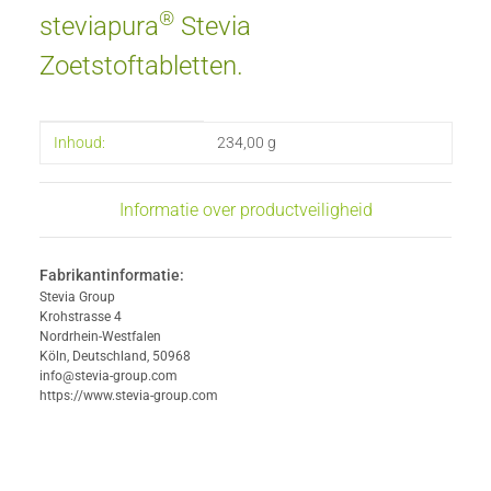
®
steviapura
Stevia
Zoetstoftabletten.
#productDetails.itemInformation#
#productDetails.itemValue#
Inhoud:
234,00 g
Informatie over productveiligheid
Fabrikantinformatie:
Stevia Group
Krohstrasse 4
Nordrhein-Westfalen
Köln, Deutschland, 50968
info@stevia-group.com
https://www.stevia-group.com