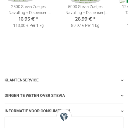
2500 Stevia Zoetjes
5000 Stevia Zoetjes
12x
Navulling + Dispenser |
Navulling + Dispenser |
T
16,95 €
Tabletjes |
*
26,99 €
Tabletjes |
*
Tabl
Zoetstoftabletten
Zoetstoftabletten
113,00 € Per 1 kg
89,97 € Per 1 kg
KLANTENSERVICE
DINGEN TE WETEN OVER STEVIA
INFORMATIE VOOR CONSUMENTEN
STEVIA EN GEZONDE VOEDING