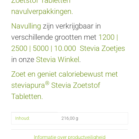
Zoetstof Tabletten
navulverpakkingen.
Navulling
zijn verkrijgbaar in
verschillende grootten met
1200
|
2500
|
5000
|
10.000
Stevia Zoetjes
in onze
Stevia Winkel
.
Zoet en geniet caloriebewust met
®
steviapura
Stevia Zoetstof
Tabletten.
#productDetails.itemInformation#
#productDetails.itemValue#
Inhoud:
216,00 g
Informatie over productveiligheid