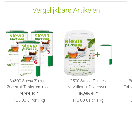
Vergelijkbare Artikelen
3x300 Stevia Zoetjes |
2500 Stevia Zoetjes
3
Zoetstof Tabletten in een
Navulling + Dispenser |
Table
Zoetstof Dispenser
9,99 €
*
16,95 €
Tabletjes |
*
Zoe
Zoetstoftabletten
185,00 € Per 1 kg
113,00 € Per 1 kg