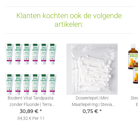
Klanten kochten ook de volgende
artikelen:
Biodent Vital Tandpasta
Doseerlepel | Mini
Stev
zonder Fluoride | Terra
Maatlepel mg | Stevia
E
Natura Tandpasta Fluoride
30,89 €
*
Meetlepels 0,10ml | 1 Stuk
0,75 €
*
V
Vrij | 12 x 75ml
34,32 € Per 1 l