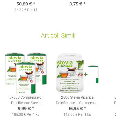
Natura Dentifricio | 12 x
30,89 €
*
0,75 €
1 pezzo
*
Gocc
75ml
34,32 € Per 1 l
Articoli Simili
3x300 Compresse di
2500 Stevia Ricarica
Dolcificante Stevia
Dolcificante in Compresse |
D
Dosatore | Ricaricabili |
9,99 €
*
Confezione di Ricarica per
16,95 €
*
Dos
Dispenser di Stevia in
Dosatore
Di
185,00 € Per 1 kg
113,00 € Per 1 kg