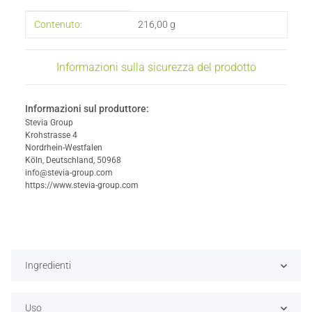
#productDetails.itemInformation#
#productDetails.itemValue#
Contenuto:
216,00 g
Informazioni sulla sicurezza del prodotto
Informazioni sul produttore:
Stevia Group
Krohstrasse 4
Nordrhein-Westfalen
Köln, Deutschland, 50968
info@stevia-group.com
https://www.stevia-group.com
Ingredienti
Uso