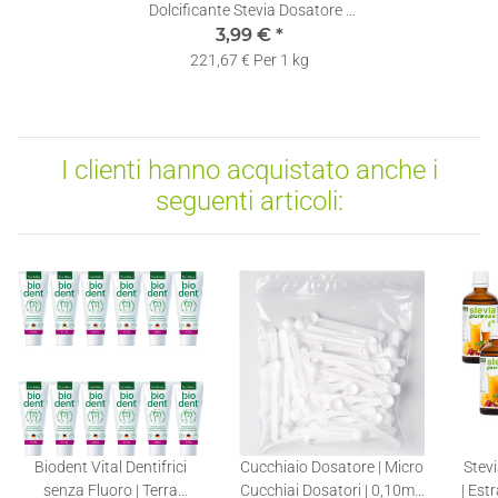
Dolcificante Stevia Dosatore |
Ricaricabili | Dispenser di Stevia
3,99 €
*
in Compresse
221,67 € Per 1 kg
I clienti hanno acquistato anche i
seguenti articoli:
Biodent Vital Dentifrici
Cucchiaio Dosatore | Micro
Stevi
senza Fluoro | Terra
Cucchiai Dosatori | 0,10ml |
| Estr