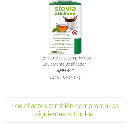
12x
300 Stevia Comprimidos
Edulcorante Dosificador |
Stevia en Pastillas
3,99 €
*
Dispensador
221,67 € Por 1 kg
Los clientes también compraron los
siguientes artículos: