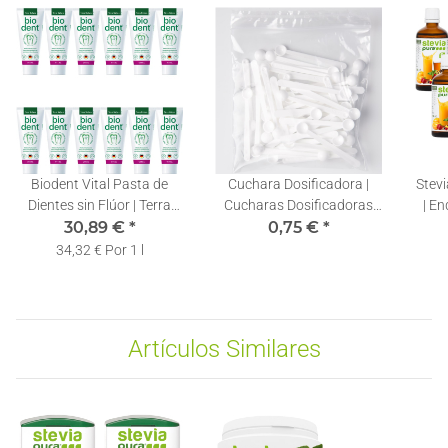
Biodent Vital Pasta de
Cuchara Dosificadora |
Stevi
Dientes sin Flúor | Terra
Cucharas Dosificadoras
| En
Natura Pasta Dentífrica |
30,89 €
*
Stevia 0,10ml | 1 Pieza
0,75 €
*
Stev
12 x 75ml
34,32 € Por 1 l
Artículos Similares