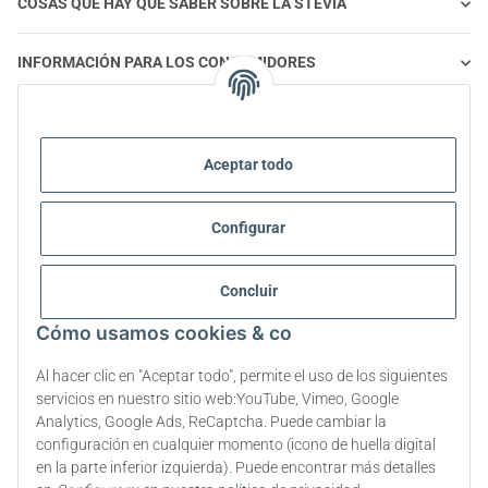
COSAS QUE HAY QUE SABER SOBRE LA STEVIA
INFORMACIÓN PARA LOS CONSUMIDORES
STEVIA Y ALIMENTACIÓN SALUDABLE
Aceptar todo
STEVIA | PREGUNTAS Y RESPUESTAS
Configurar
INFORMACIÓN SOBRE EL PRODUCTO STEVIA
Concluir
STEVIA Y DIABETES
Cómo usamos cookies & co
SOBRE NOSOTROS
Al hacer clic en "Aceptar todo", permite el uso de los siguientes
servicios en nuestro sitio web:YouTube, Vimeo, Google
Analytics, Google Ads, ReCaptcha. Puede cambiar la
configuración en cualquier momento (icono de huella digital
Rescindir el contrato
en la parte inferior izquierda). Puede encontrar más detalles
* Todos los precios incluyen el IVA legal., más
envío