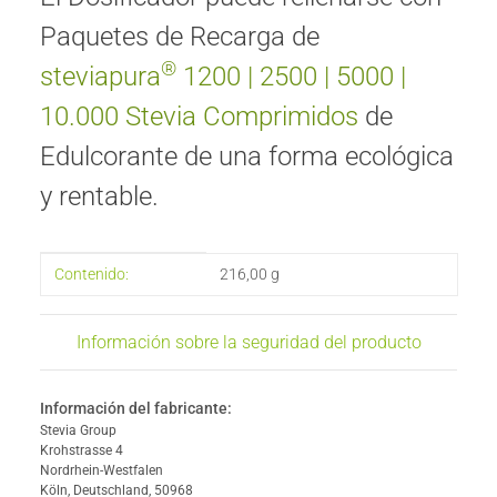
Paquetes de Recarga de
®
steviapura
1200
|
2500
|
5000
|
10.000
Stevia Comprimidos
de
Edulcorante de una forma ecológica
y rentable.
#productDetails.itemInformation#
#productDetails.itemValue#
Contenido:
216,00 g
Información sobre la seguridad del producto
Información del fabricante:
Stevia Group
Krohstrasse 4
Nordrhein-Westfalen
Köln, Deutschland, 50968