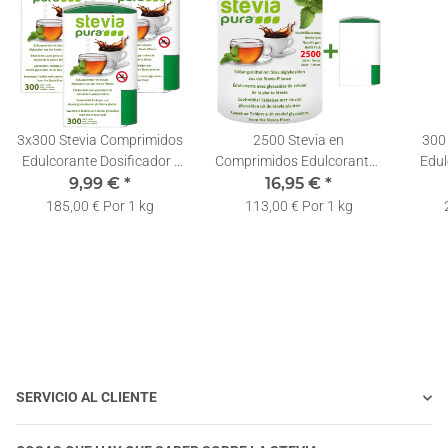
3x300 Stevia Comprimidos
2500 Stevia en
300
Edulcorante Dosificador |
Comprimidos Edulcorante |
Edul
Stevia en Pastillas
9,99 €
*
Recarga | Stevia Pastillas +
16,95 €
*
S
Dispensador
Dosificador
185,00 € Por 1 kg
113,00 € Por 1 kg
SERVICIO AL CLIENTE