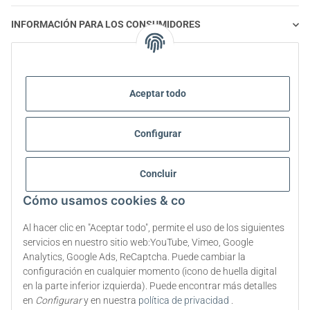
INFORMACIÓN PARA LOS CONSUMIDORES
STEVIA Y ALIMENTACIÓN SALUDABLE
Aceptar todo
STEVIA | PREGUNTAS Y RESPUESTAS
Configurar
INFORMACIÓN SOBRE EL PRODUCTO STEVIA
STEVIA Y DIABETES
Concluir
Cómo usamos cookies & co
SOBRE NOSOTROS
Al hacer clic en "Aceptar todo", permite el uso de los siguientes
servicios en nuestro sitio web:YouTube, Vimeo, Google
Analytics, Google Ads, ReCaptcha. Puede cambiar la
Rescindir el contrato
configuración en cualquier momento (icono de huella digital
en la parte inferior izquierda). Puede encontrar más detalles
* Todos los precios incluyen el IVA legal., más
envío
en
Configurar
y en nuestra
política de privacidad
.