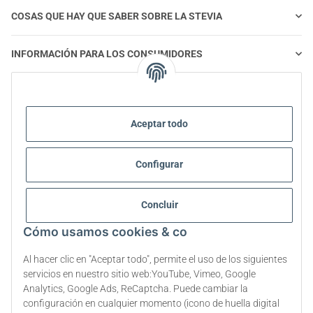
COSAS QUE HAY QUE SABER SOBRE LA STEVIA
INFORMACIÓN PARA LOS CONSUMIDORES
STEVIA Y ALIMENTACIÓN SALUDABLE
Aceptar todo
STEVIA | PREGUNTAS Y RESPUESTAS
Configurar
INFORMACIÓN SOBRE EL PRODUCTO STEVIA
STEVIA Y DIABETES
Concluir
Cómo usamos cookies & co
SOBRE NOSOTROS
Al hacer clic en "Aceptar todo", permite el uso de los siguientes
servicios en nuestro sitio web:YouTube, Vimeo, Google
Analytics, Google Ads, ReCaptcha. Puede cambiar la
Rescindir el contrato
configuración en cualquier momento (icono de huella digital