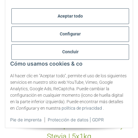
Aceptar todo
Configurar
Concluir
Cómo usamos cookies & co
Al hacer clic en "Aceptar todo", permite el uso de los siguientes
servicios en nuestro sitio web:YouTube, Vimeo, Google
Analytics, Google Ads, ReCaptcha. Puede cambiar la
configuración en cualquier momento (icono de huella digital
Edulcorante en polvo cristalino de
en la parte inferior izquierda). Puede encontrar más detalles
en
Configurar
y en nuestra
política de privacidad
.
Stevia | sustituto del azúcar |
Pie de imprenta
|
Protección de datos | GDPR
edulcorante en polvo con eritritol y
Stevia | 5x1kg