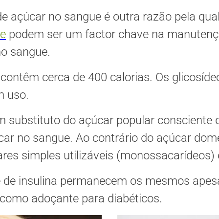
s de açúcar no sangue é outra razão pela qu
ue
podem ser um factor chave na manutençã
no sangue.
ntêm cerca de 400 calorias. Os glicosídeos
m uso.
 substituto do açúcar popular consciente d
ar no sangue. Ao contrário do açúcar domé
es simples utilizáveis (monossacarídeos) e
e e de insulina permanecem os mesmos ape
como adoçante para diabéticos.