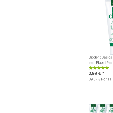
Biodent Basics
sem Flúor | Pas
Natura | 1 x 75
2,99 €
*
39,87 € Por 1 l