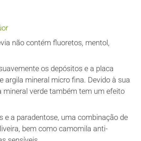
úor
ia não contém fluoretos, mentol,
uavemente os depósitos e a placa
 argila mineral micro fina. Devido à sua
gila mineral verde também tem um efeito
ries e a paradentose, uma combinação de
 oliveira, bem como camomila anti-
as sensíveis.