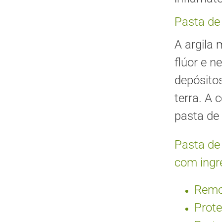
Pasta de
A argila 
flúor e n
depósito
terra. A 
pasta de 
Pasta de 
com ingre
Remo
Prote