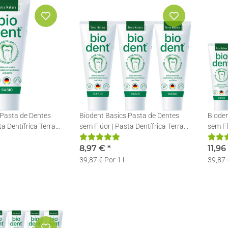
 Pasta de Dentes
Biodent Basics Pasta de Dentes
Bioden
ta Dentífrica Terra
sem Flúor | Pasta Dentífrica Terra
sem Fl
ml
Natura | 3 x 75ml
Natura
8,97 €
*
11,9
39,87 € Por 1 l
39,87 