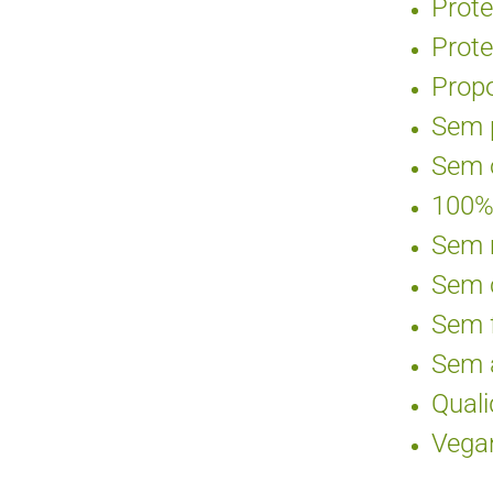
Prote
Prote
Propo
Sem 
Sem ó
100%
Sem m
Sem c
Sem f
Sem a
Quali
Vega