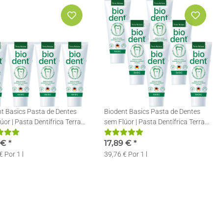
t Basics Pasta de Dentes
Biodent Basics Pasta de Dentes
úor | Pasta Dentífrica Terra
sem Flúor | Pasta Dentífrica Terra
 | 4 x 75ml
Natura | 6 x 75ml
6 €
*
17,89 €
*
€ Por 1 l
39,76 € Por 1 l