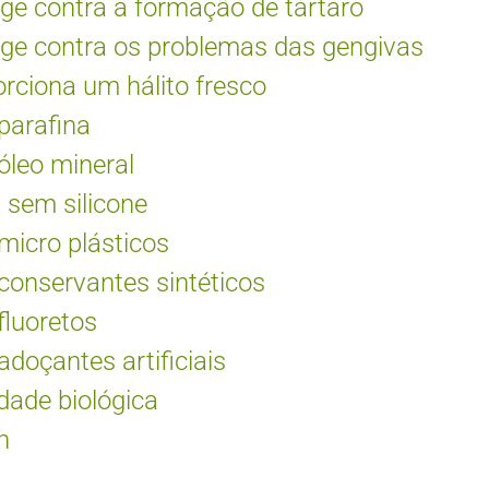
ge contra a formação de tártaro
ge contra os problemas das gengivas
rciona um hálito fresco
parafina
leo mineral
 sem silicone
icro plásticos
onservantes sintéticos
luoretos
doçantes artificiais
dade biológica
n