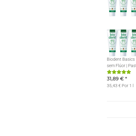
Biodent Basics
sem Flúor | Pas
Natura | 12 x 7
31,89 €
*
35,43 € Por 1 l