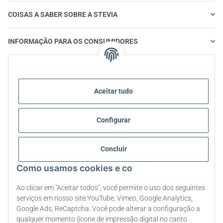
COISAS A SABER SOBRE A STEVIA
INFORMAÇÃO PARA OS CONSUMIDORES
STEVIA E ALIMENTAÇÃO SAUDÁVEL
Aceitar tudo
STEVIA | PERGUNTAS E RESPOSTAS
Configurar
STEVIA INFORMAÇÃO SOBRE PRODUTOS
STEVIA E DIABETES
Concluir
Como usamos cookies e co
SOBRE NÓS
Ao clicar em "Aceitar todos", você permite o uso dos seguintes
serviços em nosso site:YouTube, Vimeo, Google Analytics,
Google Ads, ReCaptcha. Você pode alterar a configuração a
Rescindir o contrato
qualquer momento (ícone de impressão digital no canto