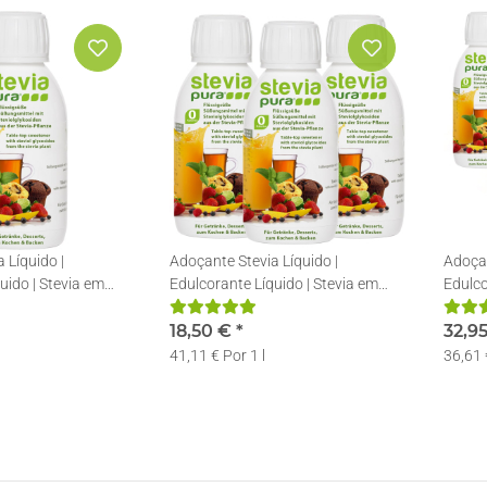
 Líquido |
Adoçante Stevia Líquido |
Adoçan
uido | Stevia em
Edulcorante Líquido | Stevia em
Edulco
Gotas | 3x150ml
Gotas
18,50 €
*
32,9
41,11 € Por 1 l
36,61 