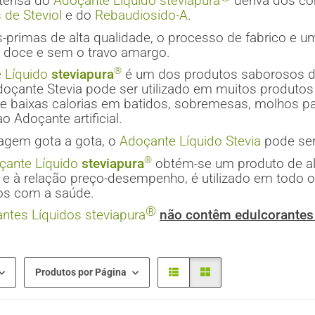
ntensa do
Adoçante
Líquido
steviapura
deriva dos co
 de Steviol
e do
Rebaudiosido-A
.
-primas de alta qualidade, o processo de fabrico e u
e doce e sem o travo amargo.
®
 Líquido
steviapura
é um dos produtos saborosos d
doçante Stevia pode ser utilizado em muitos produtos
 baixas calorias em batidos, sobremesas, molhos par
ao Adoçante artificial.
gem gota a gota, o
Adoçante Líquido Stevia
pode ser
®
çante Líquido
steviapura
obtém-se um produto de alt
 e à relação preço-desempenho, é utilizado em todo 
s com a saúde.
®
antes Líquidos
steviapura
não contêm edulcorantes a
Produtos por Página