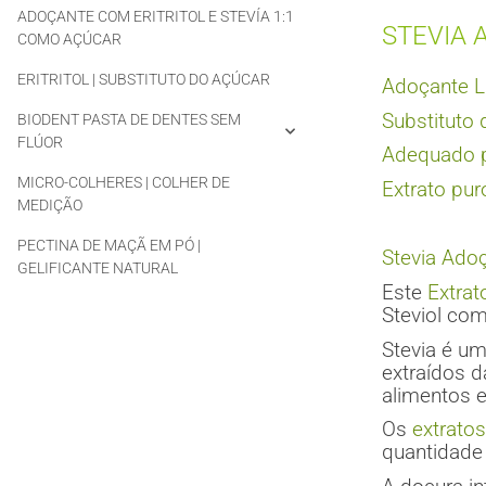
ADOÇANTE COM ERITRITOL E STEVÍA 1:1
STEVIA 
COMO AÇÚCAR
ERITRITOL | SUBSTITUTO DO AÇÚCAR
Adoçante Lí
Substituto 
BIODENT PASTA DE DENTES SEM
FLÚOR
Adequado p
MICRO-COLHERES | COLHER DE
Extrato pur
MEDIÇÃO
PECTINA DE MAÇÃ EM PÓ |
Stevia Ado
GELIFICANTE NATURAL
Este
Extrat
Steviol co
Stevia é um
extraídos d
alimentos e
Os
extratos
quantidade