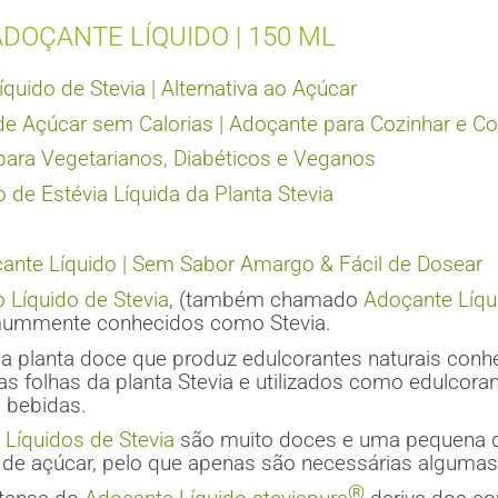
ADOÇANTE LÍQUIDO | 150 ML
quido de Stevia | Alternativa ao Açúcar
de Açúcar sem Calorias | Adoçante para Cozinhar e Co
ara Vegetarianos, Diabéticos e Veganos
o de Estévia Líquida da Planta Stevia
çante Líquido | Sem Sabor Amargo & Fácil de Dosear
o Líquido de Stevia
, (também chamado
Adoçante Líqu
mummente conhecidos como Stevia.
a planta doce que produz edulcorantes naturais conh
as folhas da planta Stevia e utilizados como edulcoran
 bebidas.
 Líquidos de Stevia
são muito doces e uma pequena qu
 de açúcar, pelo que apenas são necessárias algumas
®