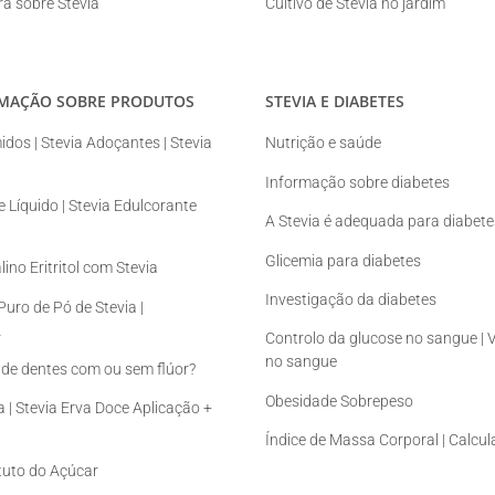
ura sobre Stevia
Cultivo de Stevia no jardim
RMAÇÃO SOBRE PRODUTOS
STEVIA E DIABETES
dos | Stevia Adoçantes | Stevia
Nutrição e saúde
Informação sobre diabetes
 Líquido | Stevia Edulcorante
A Stevia é adequada para diabete
Glicemia para diabetes
ino Eritritol com Stevia
Investigação da diabetes
uro de Pó de Stevia |
A
Controlo da glucose no sangue | 
no sangue
de dentes com ou sem flúor?
Obesidade Sobrepeso
a | Stevia Erva Doce Aplicação +
Índice de Massa Corporal | Calcu
tituto do Açúcar