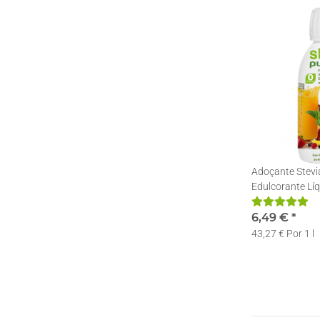
Adoçante Stevia
Edulcorante Líq
Gotas | 150ml
6,49 €
*
43,27 € Por 1 l