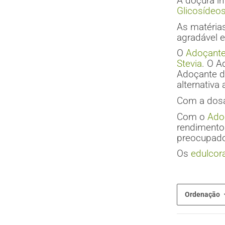
A doçura i
Glicosídeos
As matérias
agradável 
O
Adoçante
Stevia
. O A
Adoçante de
alternativa 
Com a dosa
Com o
Ado
rendimento
preocupado
Os
edulcor
Ordenação