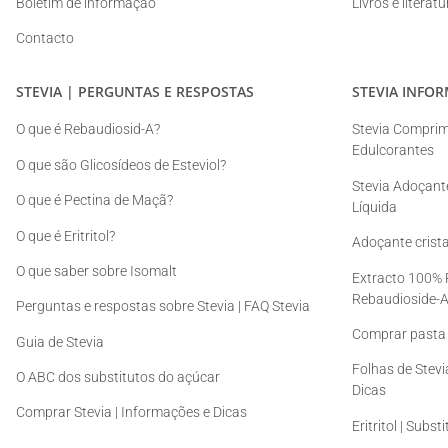
Boletim de informação
Livros e literat
Contacto
STEVIA | PERGUNTAS E RESPOSTAS
STEVIA INFO
O que é Rebaudiosid-A?
Stevia Comprimi
Edulcorantes
O que são Glicosídeos de Esteviol?
Stevia Adoçante
O que é Pectina de Maçã?
Líquida
O que é Eritritol?
Adoçante cristal
O que saber sobre Isomalt
Extracto 100% P
Rebaudioside-
Perguntas e respostas sobre Stevia | FAQ Stevia
Comprar pasta 
Guia de Stevia
Folhas de Stevi
O ABC dos substitutos do açúcar
Dicas
Comprar Stevia | Informações e Dicas
Eritritol | Subs