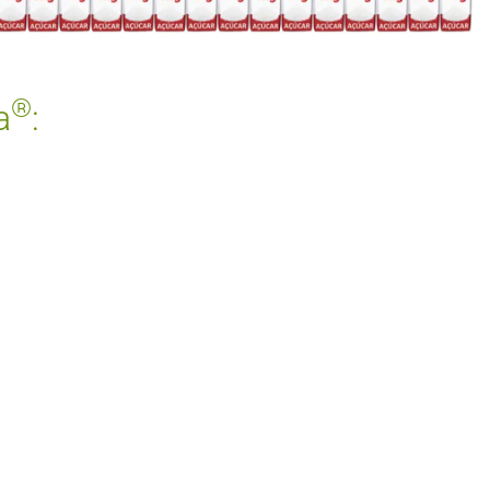
®
a
: