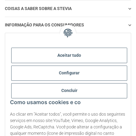
COISAS A SABER SOBRE A STEVIA
INFORMAÇÃO PARA OS CONSUMIDORES
STEVIA E ALIMENTAÇÃO SAUDÁVEL
Aceitar tudo
STEVIA | PERGUNTAS E RESPOSTAS
Configurar
STEVIA INFORMAÇÃO SOBRE PRODUTOS
STEVIA E DIABETES
Concluir
Como usamos cookies e co
SOBRE NÓS
Ao clicar em "Aceitar todos", você permite o uso dos seguintes
serviços em nosso site:YouTube, Vimeo, Google Analytics,
Google Ads, ReCaptcha. Você pode alterar a configuração a
Rescindir o contrato
qualquer momento (ícone de impressão digital no canto