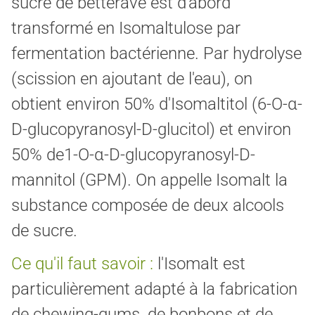
sucre de betterave est d'abord
transformé en Isomaltulose par
fermentation bactérienne. Par hydrolyse
(scission en ajoutant de l'eau), on
obtient environ 50% d'Isomaltitol (6-O-
α
-
D-glucopyranosyl-D-glucitol) et environ
50% de1-O-
α
-D-glucopyranosyl-D-
mannitol (GPM). On appelle Isomalt la
substance composée de deux alcools
de sucre.
Ce qu'il faut savoir :
l'Isomalt est
particulièrement adapté à la fabrication
de chewing-gums, de bonbons et de