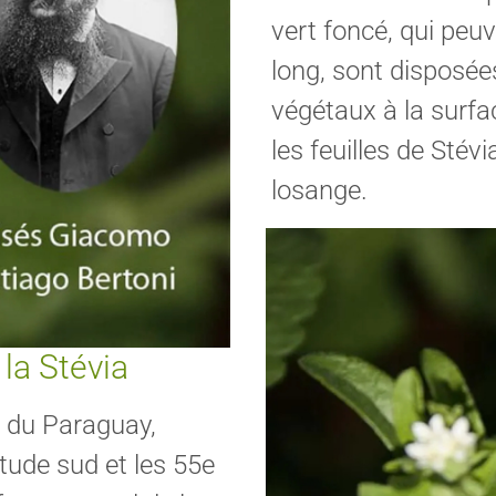
vert foncé, qui peu
long, sont disposée
végétaux à la surfac
les feuilles de Sté
losange.
 la Stévia
t du Paraguay,
itude sud et les 55e