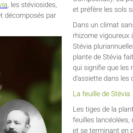
via
, les stéviosides,
et préfère les sols 
 et décomposés par
Dans un climat sans
rhizome vigoureux 
Stévia pluriannuell
plante de Stévia fai
qui signifie que les
d'assiette dans les
La feuille de Stévia
Les tiges de la pla
feuilles lancéolées,
et se terminant en 