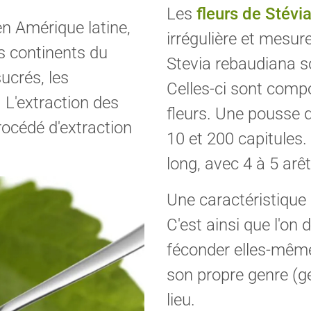
Les
fleurs de Stévi
en Amérique latine,
irrégulière et mesur
s continents du
Stevia rebaudiana s
ucrés, les
Celles-ci sont compo
. L'extraction des
fleurs. Une pousse 
rocédé d'extraction
10 et 200 capitules. 
long, avec 4 à 5 arê
Une caractéristique d
C'est ainsi que l'on
féconder elles-mêmes
son propre genre (gé
lieu.