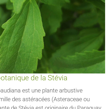
otanique de la Stévia
baudiana est une plante arbustive
mille des astéracées (Asteraceae ou
nte de Stévia est originaire du Paraguay