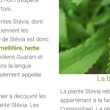
toni.
antes Stévia, dont
iennent les
e de Stévia est donc
 mellifère, herbe
Indiens Guarani et
ns la langue
galement appelée
La b
La plante Stevia re
ier à découvrir les
appartenant à la fa
nte Stévia. Les
Compositae). La pla