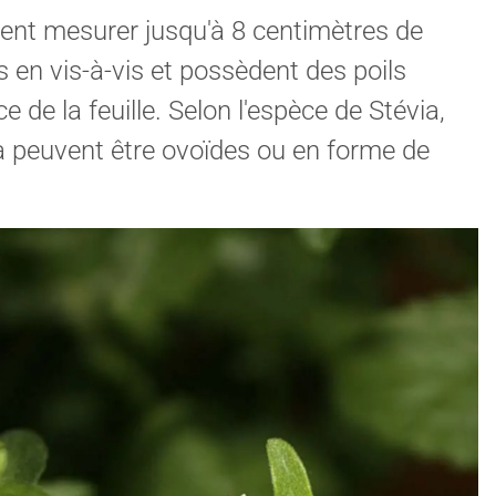
vent mesurer jusqu'à 8 centimètres de
s en vis-à-vis et possèdent des poils
e de la feuille. Selon l'espèce de Stévia,
via peuvent être ovoïdes ou en forme de