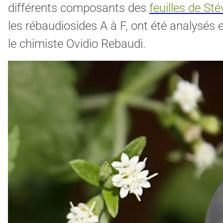
différents composants des
feuilles de Sté
les rébaudiosides A à F, ont été analysés
le chimiste Ovidio Rebaudi.