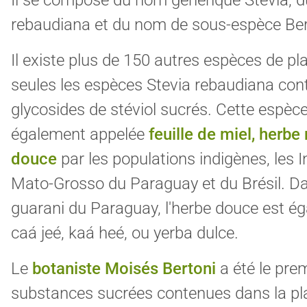
rebaudiana et du nom de sous-espèce Ber
Il existe plus de 150 autres espèces de pl
seules les espèces Stevia rebaudiana cont
glycosides de stéviol sucrés. Cette espèc
également appelée
feuille de miel, herbe
douce
par les populations indigènes, les 
Mato-Grosso du Paraguay et du Brésil. Da
guarani du Paraguay, l'herbe douce est é
caá jeé, kaá heé, ou yerba dulce.
Le
botaniste Moisés Bertoni
a été le prem
substances sucrées contenues dans la pla