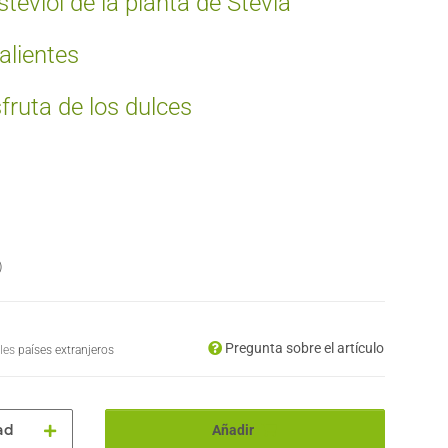
teviol de la planta de Stevia
alientes
sfruta de los dulces
)
Pregunta sobre el artículo
bles
países extranjeros
ad
Añadir