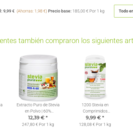
l:
9,99 €
(Ahorras: 1,98 €)
Precio base:
185,00 € Por 1 kg
Todo en
ientes también compraron los siguientes art
ia
Extracto Puro de Stevia
1200 Stevia en
en Polvo | 60%
Comprimidos
.
Rebaudiósido A | Incl.
12,39 €
*
Edulcorante | Recarga |
9,99 €
*
Lí
 |
Cuchara Dosificadora |
Stevia Pastillas +
247,80 € Por 1 kg
128,08 € Por 1 kg
50g
Dosificador