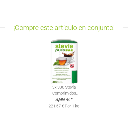
¡Compre este artículo en conjunto!
3x
300 Stevia
Comprimidos
Edulcorante Dosificador |
3,99 €
*
Stevia en Pastillas
221,67 € Por 1 kg
Dispensador