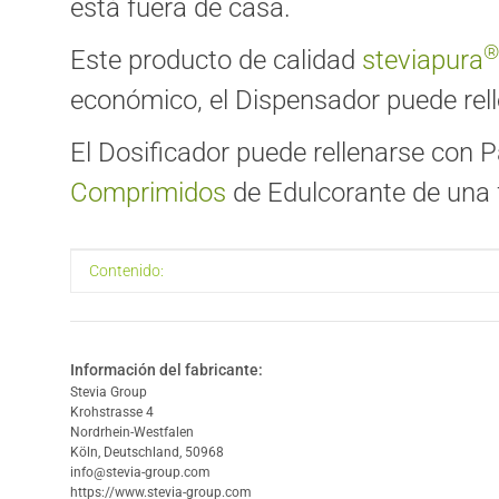
está fuera de casa.
®
Este producto de calidad
steviapura
económico, el Dispensador puede rel
El Dosificador puede rellenarse con
Comprimidos
de Edulcorante
de una 
#productDetails.itemInformation#
#productDetails.itemValue#
Contenido:
Información del fabricante:
Stevia Group
Krohstrasse 4
Nordrhein-Westfalen
Köln, Deutschland, 50968
info@stevia-group.com
https://www.stevia-group.com