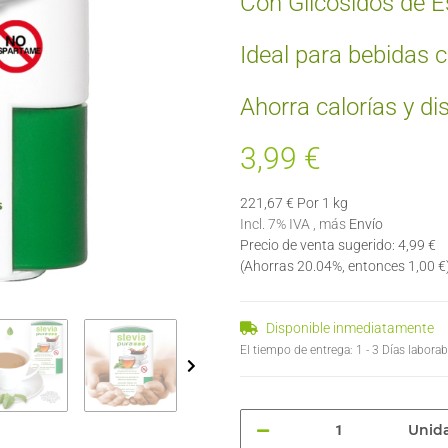
Con Glicósidos de Es
Ideal para bebidas c
Ahorra calorías y di
3,99 €
221,67 € Por 1 kg
Incl. 7% IVA , más
Envío
Precio de venta sugerido
:
4,99 €
(Ahorras
20.04%
, entonces
1,00 €
Disponible inmediatamente
El tiempo de entrega:
1 - 3 Días labora
Unid