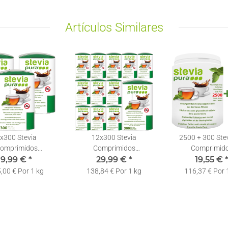
Artículos Similares
x300 Stevia
12x300 Stevia
2500 + 300 Ste
omprimidos
Comprimidos
Comprimid
ante Dosificador |
9,99 €
*
Edulcorante Dosificador |
29,99 €
*
Edulcorante | Re
19,55 €
ia en Pastillas
Stevia en Pastillas
Stevia Pastill
,00 € Por 1 kg
138,84 € Por 1 kg
116,37 € Por 
Dispensador
Dispensador
Dosificado