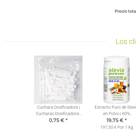
Precio tota
Los cl
Cuchara Dosificadora |
Extracto Puro de Stev
Cucharas Dosificadoras
en Polvo | 60%
Stevia 0,10ml | 1 Pieza
0,75 €
*
Rebaudiósido A | Incl
19,75 €
*
Cuchara Dosificadora
197,50 € Por 1 kg
100g