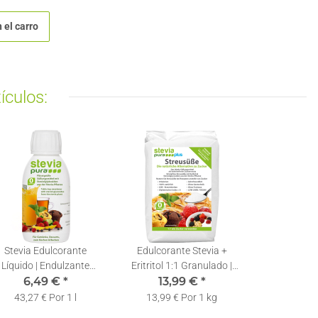
 el carro
ículos:
Stevia Edulcorante
Edulcorante Stevia +
Líquido | Endulzante
Eritritol 1:1 Granulado |
quido con Stevia | Stevia
6,49 €
*
Sustituto del Azúcar |
13,99 €
*
en gotas | 150ml
Edulcorante en Polvo con
43,27 € Por 1 l
13,99 € Por 1 kg
Eritritol y Estevia | 1kg