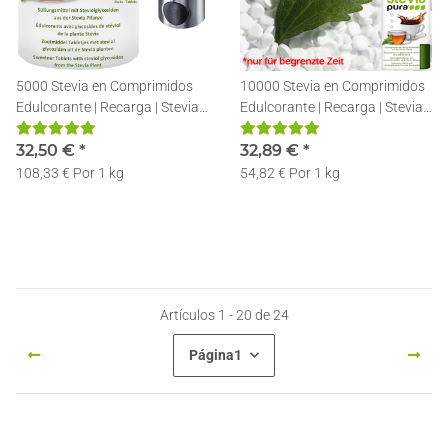
5000 Stevia en Comprimidos
10000 Stevia en Comprimidos
Edulcorante | Recarga | Stevia
Edulcorante | Recarga | Stevia
Pastillas + Dosificador
Pastillas + Dosificador
Edulcorante Acero Inoxidable
32,50 €
*
32,89 €
*
108,33 € Por 1 kg
54,82 € Por 1 kg
Artículos 1 - 20 de 24
Página
1