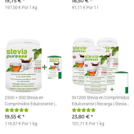
100g
19,75 €
*
18,50 €
*
197,50 € Por 1 kg
41,11 € Por 1 l
2500 + 300 Stevia en
3x1200 Stevia en Comprimidos
Comprimidos Edulcorante |
Edulcorante | Recarga | Stevia
Recarga | Stevia Pastillas +
Pastillas + Dosificador
Dosificador
19,55 €
*
23,80 €
*
116,37 € Por 1 kg
101,71 € Por 1 kg