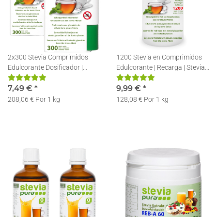
2x300 Stevia Comprimidos
1200 Stevia en Comprimidos
Edulcorante Dosificador |
Edulcorante | Recarga | Stevia
Stevia en Pastillas
Pastillas + Dosificador
Dispensador
7,49 €
*
9,99 €
*
208,06 € Por 1 kg
128,08 € Por 1 kg