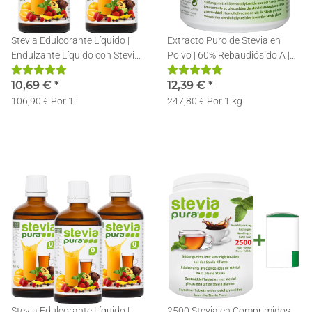
Stevia Edulcorante Líquido |
Extracto Puro de Stevia en
Endulzante Líquido con Stevia |
Polvo | 60% Rebaudiósido A |
Stevia en gotas | 2x50ml
Incl. Cuchara Dosificadora |
10,69 €
*
50g
12,39 €
*
106,90 € Por 1 l
247,80 € Por 1 kg
Stevia Edulcorante Líquido |
2500 Stevia en Comprimidos