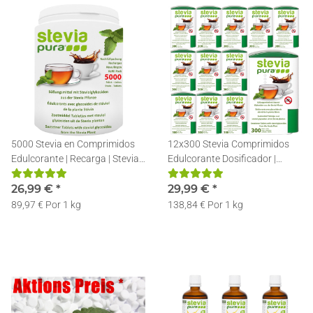
5000 Stevia en Comprimidos
12x300 Stevia Comprimidos
Edulcorante | Recarga | Stevia
Edulcorante Dosificador |
Pastillas + Dosificador
Stevia en Pastillas
26,99 €
*
Dispensador
29,99 €
*
89,97 € Por 1 kg
138,84 € Por 1 kg