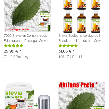
7000 Stevia en Comprimidos
Stevia Edulcorante Líquido |
Edulcorante | Recarga | Stevia
Endulzante Líquido con Stevia |
Pastillas + Dosificador
Stevia en gotas | 6x50ml
29,99 €
*
31,85 €
*
71,40 € Por 1 kg
106,17 € Por 1 l