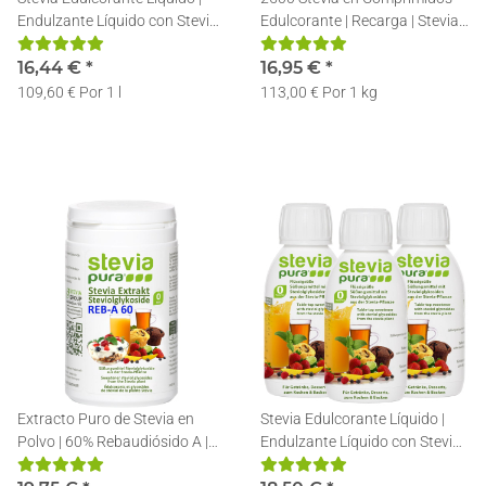
Endulzante Líquido con Stevia |
Edulcorante | Recarga | Stevia
Stevia en gotas | 3x50ml
Pastillas + Dosificador
16,44 €
*
16,95 €
*
109,60 € Por 1 l
113,00 € Por 1 kg
Extracto Puro de Stevia en
Stevia Edulcorante Líquido |
Polvo | 60% Rebaudiósido A |
Endulzante Líquido con Stevia |
Incl. Cuchara Dosificadora |
Stevia en gotas | 3x150ml