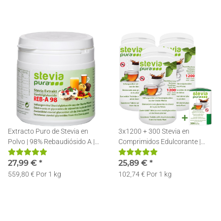
Extracto Puro de Stevia en
3x1200 + 300 Stevia en
Polvo | 98% Rebaudiósido A |
Comprimidos Edulcorante |
Incl. Cuchara Dosificadora |
Recarga | Stevia Pastillas +
50g
27,99 €
*
Dosificador
25,89 €
*
559,80 € Por 1 kg
102,74 € Por 1 kg