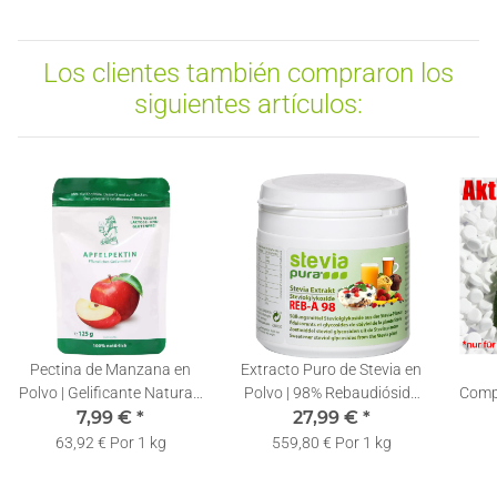
Los clientes también compraron los
siguientes artículos:
Pectina de Manzana en
Extracto Puro de Stevia en
Polvo | Gelificante Natural |
Polvo | 98% Rebaudiósido
Compr
7,99 €
125g
*
A | Incl. Cuchara
27,99 €
*
Recar
Dosificadora | 50g
63,92 € Por 1 kg
559,80 € Por 1 kg