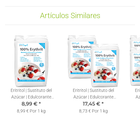
Artículos Similares
Eritritol | Sustituto del
Eritritol | Sustituto del
Eri
Azúcar | Edulcorante
Azúcar | Edulcorante
Az
Natural | Sin Calorías | 1 kg
8,99 €
*
Natural | Sin Calorías |
17,45 €
*
Nat
2x1kg
8,99 € Por 1 kg
8,73 € Por 1 kg