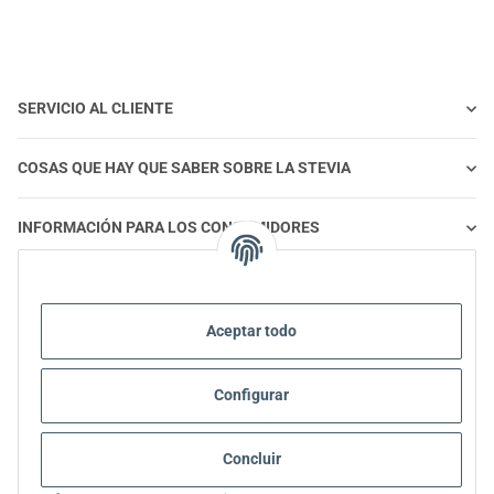
SERVICIO AL CLIENTE
COSAS QUE HAY QUE SABER SOBRE LA STEVIA
INFORMACIÓN PARA LOS CONSUMIDORES
STEVIA Y ALIMENTACIÓN SALUDABLE
Aceptar todo
STEVIA | PREGUNTAS Y RESPUESTAS
Configurar
INFORMACIÓN SOBRE EL PRODUCTO STEVIA
Concluir
STEVIA Y DIABETES