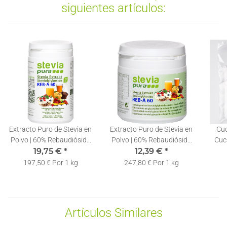
siguientes artículos:
Extracto Puro de Stevia en
Extracto Puro de Stevia en
Cuc
Polvo | 60% Rebaudiósido
Polvo | 60% Rebaudiósido
Cuc
A | Incl. Cuchara
19,75 €
*
A | Incl. Cuchara
12,39 €
*
Ste
Dosificadora | 100g
Dosificadora | 50g
197,50 € Por 1 kg
247,80 € Por 1 kg
Artículos Similares