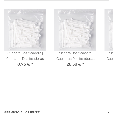
Cuchara Dosificadora |
Cuchara Dosificadora |
Cuc
Cucharas Dosificadoras
Cucharas Dosificadoras
Cuc
Stevia 0,10ml | 1 Pieza
0,75 €
*
Stevia 0,10ml | 100 Piezas
28,58 €
*
St
SERVICIO AL CLIENTE