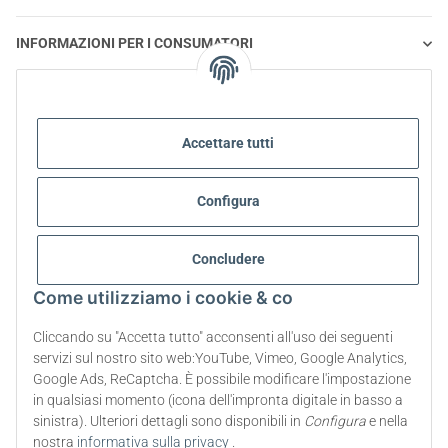
INFORMAZIONI PER I CONSUMATORI
STEVIA E ALIMENTAZIONE SANA
Accettare tutti
STEVIA | DOMANDE E RISPOSTE
Configura
INFORMAZIONI SUL PRODOTTO STEVIA
STEVIA E DIABETE
Concludere
Come utilizziamo i cookie & co
SU DI NOI
Cliccando su "Accetta tutto" acconsenti all'uso dei seguenti
servizi sul nostro sito web:YouTube, Vimeo, Google Analytics,
Google Ads, ReCaptcha. È possibile modificare l'impostazione
Recesso dal contratto
in qualsiasi momento (icona dell'impronta digitale in basso a
sinistra). Ulteriori dettagli sono disponibili in
Configura
e nella
* Tutti i prezzi includono l'IVA di legge., più
spese di spedizione
nostra
informativa sulla privacy
.