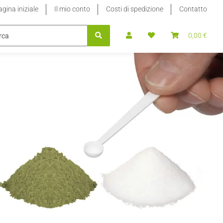
gina iniziale
Il mio conto
Costi di spedizione
Contatto
E DI RICARICA
STEVIA DOLCIFICANTE LIQUIDO
0,00 €
100% P