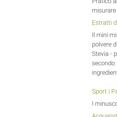
Pratico a
misurare 
Estratti d
Il mini m
polvere d
Stevia - 
secondo s
ingredien
Sport | P
I minusco
Acquaris