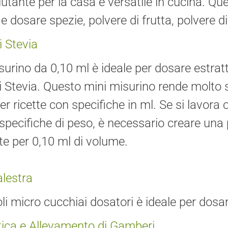
iutante per la casa e versatile in cucina. Q
e dosare spezie, polvere di frutta, polvere di
i Stevia
isurino da 0,10 ml è ideale per dosare estrat
i Stevia. Questo mini misurino rende molto s
per ricette con specifiche in ml. Se si lavora 
pecifiche di peso, è necessario creare una pi
te per 0,10 ml di volume.
alestra
li micro cucchiai dosatori è ideale per dosare
tica e Allevamento di Gamberi