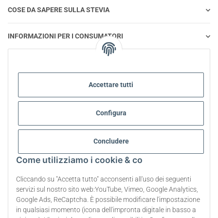
COSE DA SAPERE SULLA STEVIA
INFORMAZIONI PER I CONSUMATORI
STEVIA E ALIMENTAZIONE SANA
Accettare tutti
STEVIA | DOMANDE E RISPOSTE
Configura
INFORMAZIONI SUL PRODOTTO STEVIA
STEVIA E DIABETE
Concludere
Come utilizziamo i cookie & co
SU DI NOI
Cliccando su "Accetta tutto" acconsenti all'uso dei seguenti
servizi sul nostro sito web:YouTube, Vimeo, Google Analytics,
Google Ads, ReCaptcha. È possibile modificare l'impostazione
Recesso dal contratto
in qualsiasi momento (icona dell'impronta digitale in basso a