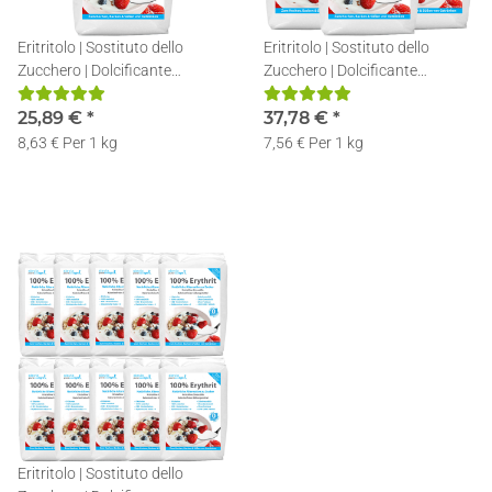
Eritritolo | Sostituto dello
Eritritolo | Sostituto dello
Zucchero | Dolcificante
Zucchero | Dolcificante
Naturale | Senza Calorie |
Naturale | Senza Calorie |
3x1kg
25,89 €
*
5x1kg
37,78 €
*
8,63 € Per 1 kg
7,56 € Per 1 kg
Eritritolo | Sostituto dello