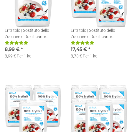
Eritritolo | Sostituto dello
Eritritolo | Sostituto dello
Zucchero | Dolcificante
Zucchero | Dolcificante
Naturale | Senza Calorie | 1 kg
Naturale | Senza Calorie |
8,99 €
*
2x1kg
17,45 €
*
8,99 € Per 1 kg
8,73 € Per 1 kg