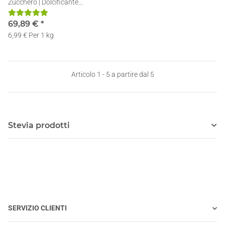
Zucchero | Dolcificante
Naturale | Senza Calorie |
10x1kg
69,89 €
*
6,99 € Per 1 kg
Articolo 1 - 5 a partire dal 5
Stevia prodotti
SERVIZIO CLIENTI