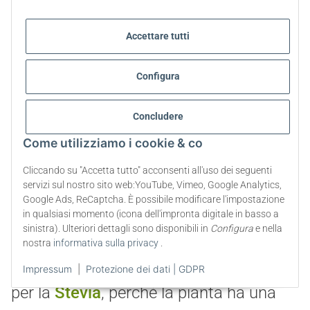
Accettare tutti
Configura
Concludere
Giovane pianta di Stevia in un vaso
Come utilizziamo i cookie & co
Quali sono le dimensioni del vaso per
Cliccando su "Accetta tutto" acconsenti all'uso dei seguenti
la pianta di Stevia?
servizi sul nostro sito web:YouTube, Vimeo, Google Analytics,
Google Ads, ReCaptcha. È possibile modificare l'impostazione
È importante che il vaso per la Stevia
in qualsiasi momento (icona dell'impronta digitale in basso a
sinistra). Ulteriori dettagli sono disponibili in
Configura
e nella
non sia troppo piccolo. Un diametro del
nostra
informativa sulla privacy
.
vaso da 20 a 30 cm è la scelta giusta
Impressum
|
Protezione dei dati | GDPR
per la
Stevia
, perché la pianta ha una