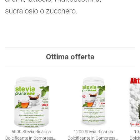
sucralosio o zucchero.
Ottima offerta
5000 Stevia Ricarica
1200 Stevia Ricarica
10.
Dolcificante in Compresse |
Dolcificante in Compresse |
Dolci