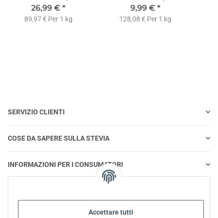
Confezione di Ricarica per
26,99 €
*
Confezione di Ricarica per
9,99 €
*
Conf
Dosatore
Dosatore
89,97 € Per 1 kg
128,08 € Per 1 kg
SERVIZIO CLIENTI
COSE DA SAPERE SULLA STEVIA
INFORMAZIONI PER I CONSUMATORI
STEVIA E ALIMENTAZIONE SANA
Accettare tutti
STEVIA | DOMANDE E RISPOSTE