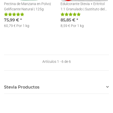
Pectina de Manzana en Polvo|
Edulcorante Stevia + Eritritol
Gelificante Natural | 125g
1:1 Granulado | Sustituto del
Azúcar | Endulzante de Eritritol
75,99 €
*
y Estevia | 10x1kg
85,85 €
*
60,79 € Por 1 kg
8,59 € Por 1 kg
Artículos 1 - 6 de 6
Stevia Productos