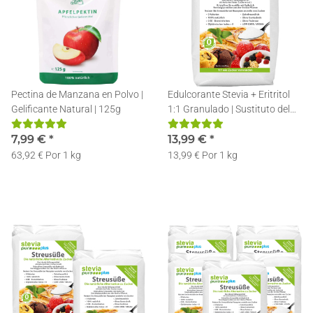
Pectina de Manzana en Polvo |
Edulcorante Stevia + Eritritol
Gelificante Natural | 125g
1:1 Granulado | Sustituto del
Azúcar | Edulcorante en Polvo
7,99 €
*
con Eritritol y Estevia | 1kg
13,99 €
*
63,92 € Por 1 kg
13,99 € Por 1 kg