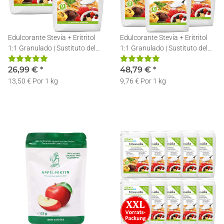
Edulcorante Stevia + Eritritol
Edulcorante Stevia + Eritritol
1:1 Granulado | Sustituto del
1:1 Granulado | Sustituto del
Azúcar | Endulzante de Eritritol
Azúcar | Endulzante de Eritritol
y Estevia | 2x1kg
26,99 €
*
y Estevia | 5x1kg
48,79 €
*
13,50 € Por 1 kg
9,76 € Por 1 kg