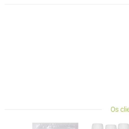
Os cl