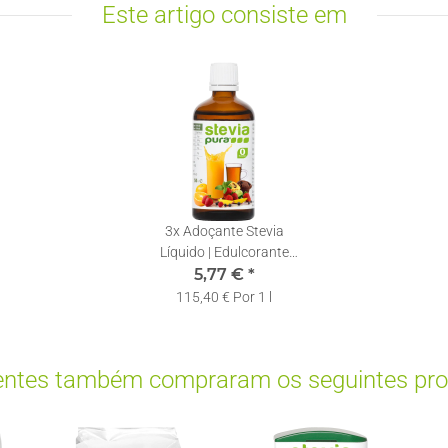
Este artigo consiste em
3x
Adoçante Stevia
Líquido | Edulcorante
Líquido | Stevia em Gotas
5,77 €
*
| 50ml
115,40 € Por 1 l
ientes também compraram os seguintes pro