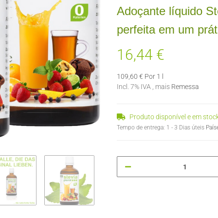
Adoçante líquido St
perfeita em um prát
16,44 €
109,60 € Por 1 l
Incl. 7% IVA , mais
Remessa
Produto disponível e em stoc
Tempo de entrega:
1 - 3 Dias úteis
País