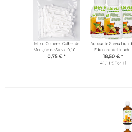
Micro-Colhere | Colher de
Adoçante Stevia Líquid
Medição de Stevia 0,10ml
Edulcorante Líquido 
| 1 Unidade
0,75 €
*
Stevia em Gotas |
18,50 €
*
3x150ml
41,11 € Por 1 l