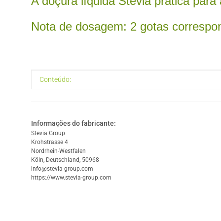
A doçura líquida Stevia prática para
Nota de dosagem: 2 gotas correspo
#productDetails.itemInformation#
#productDetails.itemValue#
Conteúdo:
Informações do fabricante:
Stevia Group
Krohstrasse 4
Nordrhein-Westfalen
Köln, Deutschland, 50968
info@stevia-group.com
https://www.stevia-group.com