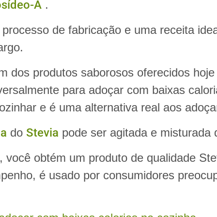
osídeo-A
.
o processo de fabricação e uma receita id
argo.
m dos produtos saborosos oferecidos hoje 
versalmente para adoçar com baixas calor
ozinhar e é uma alternativa real aos adoç
da
do
Stevia
pode ser agitada e misturada d
, você obtém um produto de qualidade Stev
mpenho, é usado por consumidores preocu