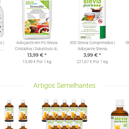
o |
Adoçante em Pó Stevia
300 Stevia Comprimidos |
St
|
Cristalina | Substituto do
Adoçante Stevia
Açúcar | Adoçante com
13,99 €
*
Doseador | Recarregável |
3,99 €
*
Eritritol e Stevia | 1kg
Pastilhas de Stevia
13,99 € Por 1 kg
221,67 € Por 1 kg
Artigos Semelhantes