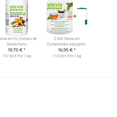
evia em Pó | Extrato de
2.500 Stevia em
Stevia Puro |
Comprimidos Adoçante |
Rebaudiosideo A 60% |
19,75 €
*
Recarga | Pastilhas de
16,95 €
*
Colher Doseadora
Stevia + Doseador
197,50 € Por 1 kg
113,00 € Por 1 kg
Incluída | 100g