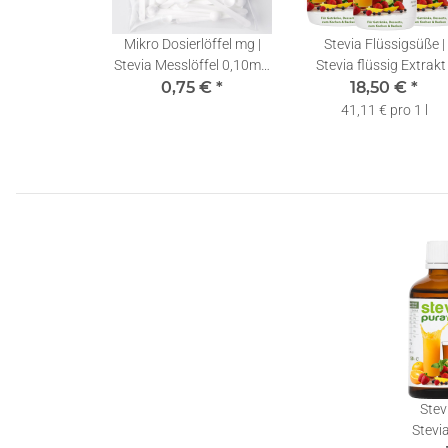
Mikro Dosierlöffel mg |
Stevia Flüssigsüße |
Stevia Messlöffel 0,10ml |
Stevia flüssig Extrakt 
0,75 €
1 Stück
*
Stevia Drops | 3x150
18,50 €
*
41,11 € pro 1 l
Stev
Stevia