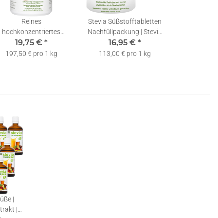
Reines
Stevia Süßstofftabletten
hochkonzentriertes
Nachfüllpackung | Stevia
Stevia Extrakt |
19,75 €
*
Tabs | Stevia Tabletten +
16,95 €
*
baudiosid A 60% - 100g
Spender | 2500
197,50 € pro 1 kg
113,00 € pro 1 kg
| inkl. Dosierlöffel
üße |
trakt |