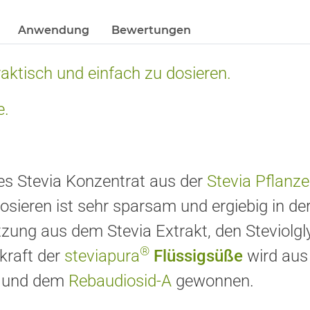
Anwendung
Bewertungen
aktisch und einfach zu dosieren.
e.
iges Stevia Konzentrat aus der
Stevia Pflanze
sieren ist sehr sparsam und ergiebig in d
ng aus dem Stevia Extrakt, den Steviolglyk
®
kraft der
steviapura
Flüssigsüße
wird aus
und dem
Rebaudiosid-A
gewonnen.