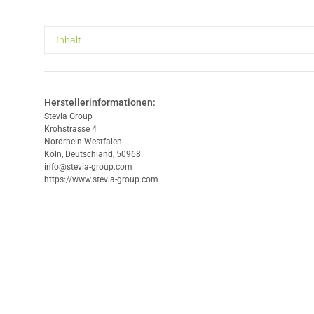
Produkteigenschaft
Wert
Inhalt:
Herstellerinformationen:
Stevia Group
Krohstrasse 4
Nordrhein-Westfalen
Köln, Deutschland, 50968
info@stevia-group.com
https://www.stevia-group.com