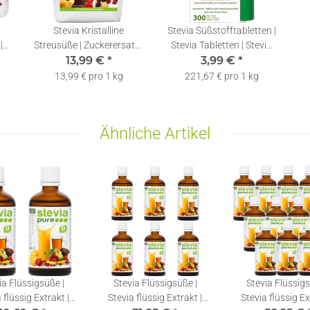
Stevia Kristalline
Stevia Süßstofftabletten |
|
Streusüße | Zuckerersatz |
Stevia Tabletten | Stevia
ml
Streusüße mit Erythrit
13,99 €
*
Tabs im Spender | 300
3,99 €
*
und Stevia | 1kg
Re
13,99 € pro 1 kg
221,67 € pro 1 kg
Ähnliche Artikel
ia Flüssigsüße |
Stevia Flüssigsüße |
Stevia Flüssigs
 flüssig Extrakt |
Stevia flüssig Extrakt |
Stevia flüssig Ex