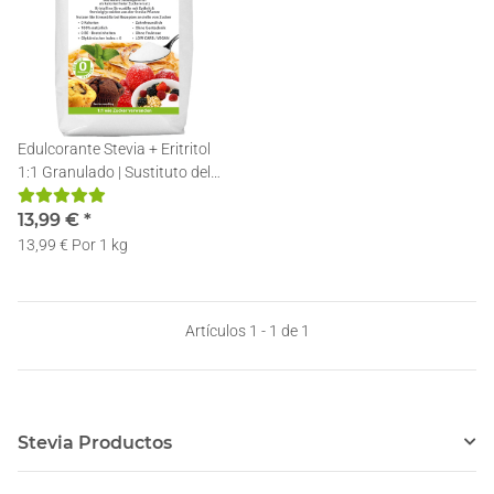
Edulcorante Stevia + Eritritol
1:1 Granulado | Sustituto del
Azúcar | Edulcorante en Polvo
con Eritritol y Estevia | 1kg
13,99 €
*
13,99 € Por 1 kg
Artículos 1 - 1 de 1
Stevia Productos