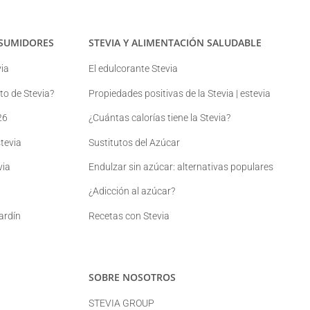
SUMIDORES
STEVIA Y ALIMENTACIÓN SALUDABLE
ia
El edulcorante Stevia
o de Stevia?
Propiedades positivas de la Stevia | estevia
26
¿Cuántas calorías tiene la Stevia?
tevia
Sustitutos del Azúcar
via
Endulzar sin azúcar: alternativas populares
¿Adicción al azúcar?
jardín
Recetas con Stevia
SOBRE NOSOTROS
STEVIA GROUP