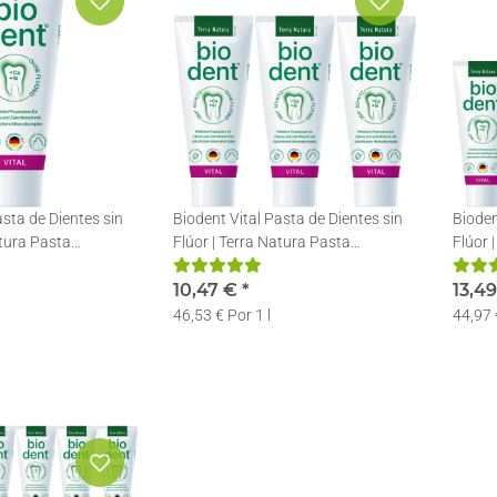
asta de Dientes sin
Biodent Vital Pasta de Dientes sin
Bioden
atura Pasta
Flúor | Terra Natura Pasta
Flúor 
 75ml
Dentífrica | 3 x 75ml
Dentíf
10,47 €
*
13,4
46,53 € Por 1 l
44,97 