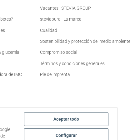
Vacantes | STEVIA GROUP
abetes?
steviapura | La marca
tes
Cualidad
Sostenibilidad y protección del medio ambiente
la glucemia
Compromiso social
Términos y condiciones generales
adora de IMC
Pie de imprenta
Aceptar todo
Google
Configurar
ede