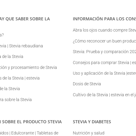
AY QUE SABER SOBRE LA
INFORMACIÓN PARA LOS CON
Abra los ojos cuando compre Stev
a?
¿Cómo reconocer un buen product
evia | Stevia rebaudiana
Stevia: Prueba y comparación 20
a de la Stevia
Consejos para comprar Stevia | es
ción y procesamiento de Stevia
Uso y aplicación de la Stevia |este
 de la Stevia | estevia
Dosis de Stevia
e la Stevia
Cultivo de la Stevia | estevia en el 
ura sobre la Stevia
 SOBRE EL PRODUCTO STEVIA
STEVIA Y DIABETES
dos | Edulcorante | Tabletas de
Nutrición y salud