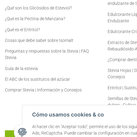
endulzante de S
¿Qué son los Glicósidos de Esteviol?
Edulcorante Líq
¿Qué es la Pectina de Manzana?
Endulzante
¿Qué es el Eritritol?
Edulcorante Cris
Cosas que debe saber sobre Isomalt
Extracto de Ste
Rebaudiósido-
Preguntas y respuestas sobre la Stevia | FAQ
Stevia
¿Comprar dentíf
Guía de la estevia
Stevia Hojas | 
Consejos
El ABC de los sustitutos del azúcar
Eritritol | Susti
Comprar Stevia | Información y Consejos
Semillas de Stev
dulces - Cultive
mismo
Cómo usamos cookies & co
Al hacer clic en "Aceptar todo", permite el uso de los si
Ads, ReCaptcha. Puede cambiar la configuración en cualq
Rescindir el contrato