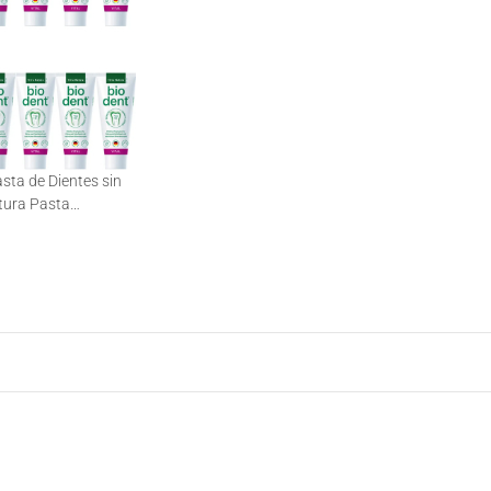
asta de Dientes sin
atura Pasta
x 75ml