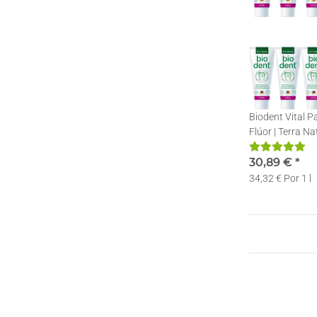
Biodent Vital P
Flúor | Terra N
Dentífrica | 12 
30,89 €
*
34,32 € Por 1 l