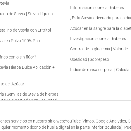
tevia
Información sobre la diabetes
uido de Stevia | Stevia Líquida
¿Es la Stevia adecuada para la di
Azúcar en la sangre para la diabe
talino de Stevia con Eritritol
Investigación sobre la diabetes
via en Polvo 100% Puro |
A
Control de la glucemia | Valor de 
rico con o sin flúor?
Obesidad | Sobrepeso
Stevia Hierba Dulce Aplicación +
Índice de masa corporal | Calcul
tuto del Azúcar
ia | Semillas de Stevia de hierbas
 Stevia a partir de semillas usted
guientes servicios en nuestro sitio web:YouTube, Vimeo, Google Analytics, 
uier momento (icono de huella digital en la parte inferior izquierda). Pu