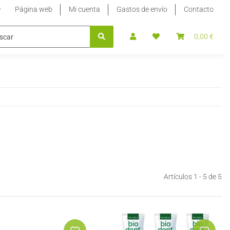
Página web
Mi cuenta
Gastos de envío
Contacto
TEVIA
EDULCORANTE STEVIA LÍQUIDO
EXTRACTO DE S
0,00 €
Artículos 1 - 5 de 5