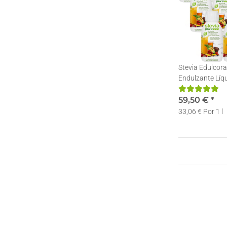
Stevia Edulcora
Endulzante Líqu
Stevia en gotas
59,50 €
*
33,06 € Por 1 l