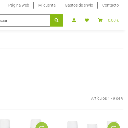
Página web
Mi cuenta
Gastos de envío
Contacto
TEVIA
EDULCORANTE STEVIA LÍQUIDO
EXTRACTO DE S
0,00 €
Artículos 1 - 9 de 9