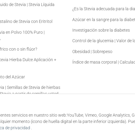
uido de Stevia | Stevia Líquida
¿Es la Stevia adecuada para la di
Azúcar en la sangre para la diabe
talino de Stevia con Eritritol
Investigación sobre la diabetes
via en Polvo 100% Puro |
A
Control de la glucemia | Valor de 
rico con o sin flúor?
Obesidad | Sobrepeso
Stevia Hierba Dulce Aplicación +
Índice de masa corporal | Calcul
tuto del Azúcar
ia | Semillas de Stevia de hierbas
 Stevia a partir de semillas usted
guientes servicios en nuestro sitio web:YouTube, Vimeo, Google Analytics, 
uier momento (icono de huella digital en la parte inferior izquierda). Pu
ica de privacidad
.