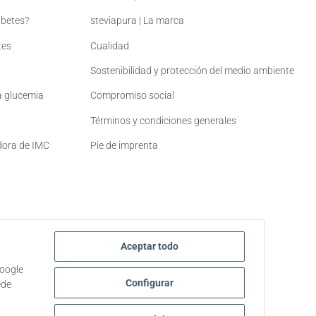
abetes?
steviapura | La marca
tes
Cualidad
Sostenibilidad y protección del medio ambiente
la glucemia
Compromiso social
Términos y condiciones generales
adora de IMC
Pie de imprenta
Aceptar todo
Google
Configurar
ede