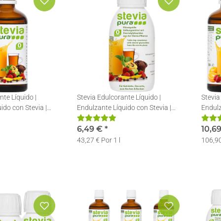
nte Líquido |
Stevia Edulcorante Líquido |
Stevia
ido con Stevia |
Endulzante Líquido con Stevia |
Endulz
 | 50ml
Stevia en gotas | 150ml
Stevia
6,49 €
*
10,6
43,27 € Por 1 l
106,90