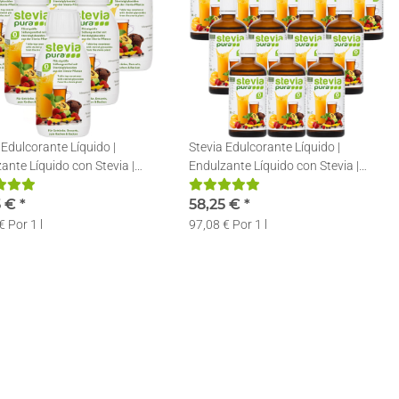
 Edulcorante Líquido |
Stevia Edulcorante Líquido |
ante Líquido con Stevia |
Endulzante Líquido con Stevia |
 en gotas | 6x150ml
Stevia en gotas | 12x50ml
5 €
*
58,25 €
*
€ Por 1 l
97,08 € Por 1 l