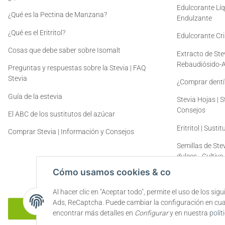
Edulcorante Líq
¿Qué es la Pectina de Manzana?
Endulzante
¿Qué es el Eritritol?
Edulcorante Cris
Cosas que debe saber sobre Isomalt
Extracto de Ste
Rebaudiósido-
Preguntas y respuestas sobre la Stevia | FAQ
Stevia
¿Comprar dentíf
Guía de la estevia
Stevia Hojas | 
Consejos
El ABC de los sustitutos del azúcar
Eritritol | Susti
Comprar Stevia | Información y Consejos
Semillas de Stev
dulces - Cultive
mismo
Cómo usamos cookies & co
Al hacer clic en "Aceptar todo", permite el uso de los si
Ads, ReCaptcha. Puede cambiar la configuración en cualq
Rescindir el contrato
encontrar más detalles en
Configurar
y en nuestra
polít