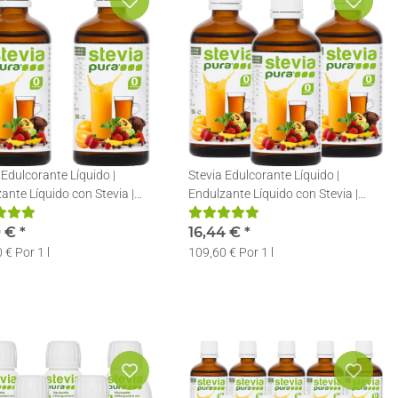
 Edulcorante Líquido |
Stevia Edulcorante Líquido |
ante Líquido con Stevia |
Endulzante Líquido con Stevia |
 en gotas | 2x50ml
Stevia en gotas | 3x50ml
9 €
*
16,44 €
*
 € Por 1 l
109,60 € Por 1 l