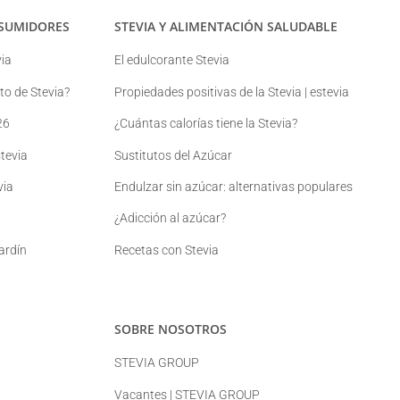
SUMIDORES
STEVIA Y ALIMENTACIÓN SALUDABLE
ia
El edulcorante Stevia
o de Stevia?
Propiedades positivas de la Stevia | estevia
26
¿Cuántas calorías tiene la Stevia?
tevia
Sustitutos del Azúcar
via
Endulzar sin azúcar: alternativas populares
¿Adicción al azúcar?
jardín
Recetas con Stevia
SOBRE NOSOTROS
STEVIA GROUP
Vacantes | STEVIA GROUP