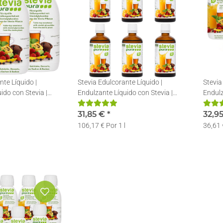
nte Líquido |
Stevia Edulcorante Líquido |
Stevia
ido con Stevia |
Endulzante Líquido con Stevia |
Endulz
 | 3x150ml
Stevia en gotas | 6x50ml
Stevia
31,85 €
*
32,9
106,17 € Por 1 l
36,61 