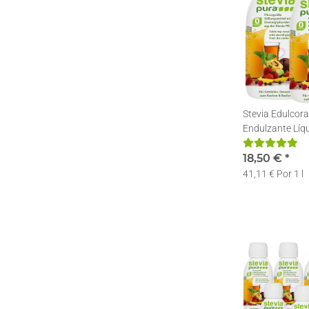
Stevia Edulcora
Endulzante Líqu
Stevia en gotas
18,50 €
*
41,11 € Por 1 l