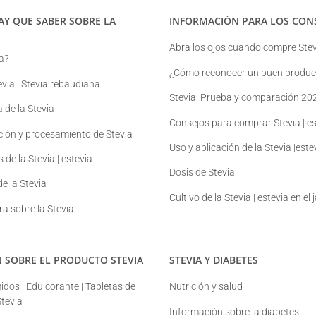
AY QUE SABER SOBRE LA
INFORMACIÓN PARA LOS CON
Abra los ojos cuando compre Stev
a?
¿Cómo reconocer un buen product
evia | Stevia rebaudiana
Stevia: Prueba y comparación 20
a de la Stevia
Consejos para comprar Stevia | es
ción y procesamiento de Stevia
Uso y aplicación de la Stevia |este
 de la Stevia | estevia
Dosis de Stevia
e la Stevia
Cultivo de la Stevia | estevia en el 
ura sobre la Stevia
 SOBRE EL PRODUCTO STEVIA
STEVIA Y DIABETES
dos | Edulcorante | Tabletas de
Nutrición y salud
tevia
Información sobre la diabetes