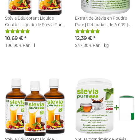
Stévia Édulcorant Liquide |
Extrait de Stévia en Poudre
Gouttes Liquide de Stévia Pure
Pure | Rébaudioside-A 60% |
| Stévia Liquide | 2x50ml
Avec Cuillère de Dosage | 50g
10,69 €
*
12,39 €
*
106,90 € Par 1 l
247,80 € Par 1 kg
Stévia Édulcorant Liquide |
2500 Comprimés de Stévia