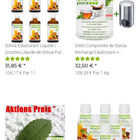
Stévia Édulcorant Liquide |
5000 Comprimés de Stévia
Gouttes Liquide de Stévia Pure
Recharge Edulcorant +
| Stévia Liquide | 6x50ml
Distributeur d'édulcorant Inox
31,85 €
*
32,50 €
*
106,17 € Par 1 l
108,33 € Par 1 kg