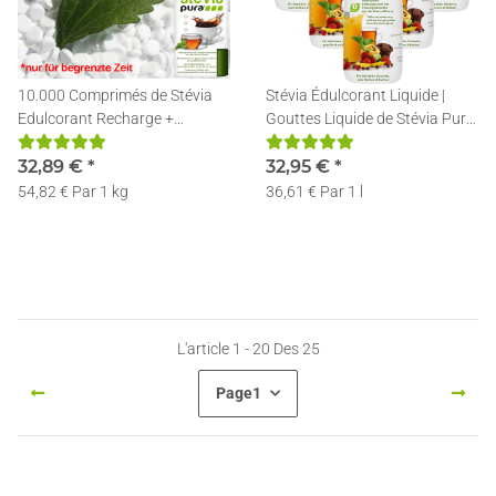
10.000 Comprimés de Stévia
Stévia Édulcorant Liquide |
Edulcorant Recharge +
Gouttes Liquide de Stévia Pure
Distributeur
| Stévia Liquide | 6x150ml
32,89 €
*
32,95 €
*
54,82 € Par 1 kg
36,61 € Par 1 l
L'article 1 - 20 Des 25
Page
1