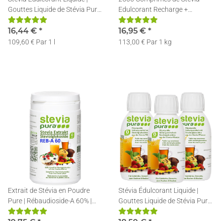
Gouttes Liquide de Stévia Pure
Edulcorant Recharge +
| Stévia Liquide | 3x50ml
Distributeur
16,44 €
*
16,95 €
*
109,60 € Par 1 l
113,00 € Par 1 kg
Extrait de Stévia en Poudre
Stévia Édulcorant Liquide |
Pure | Rébaudioside-A 60% |
Gouttes Liquide de Stévia Pure
Avec Cuillère de Dosage | 100g
| Stévia Liquide | 3x150ml