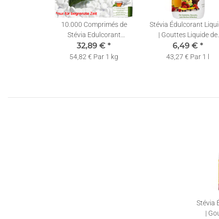
10.000 Comprimés de
Stévia Édulcorant Liqu
Stévia Edulcorant
| Gouttes Liquide de
Recharge + Distributeur
32,89 €
*
Stévia Pure | Stévia
6,49 €
*
Liquide | 150ml
54,82 € Par 1 kg
43,27 € Par 1 l
Stévia 
| Go