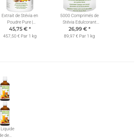
Extrait de Stévia en
5000 Comprimés de
Poudre Pure |
Stévia Edulcorant
Rébaudioside-A 98% |
45,75 €
*
Recharge + Distributeur
26,99 €
*
vec Cuillère de Dosage |
457,50 € Par 1 kg
89,97 € Par 1 kg
100g
 Liquide
de de