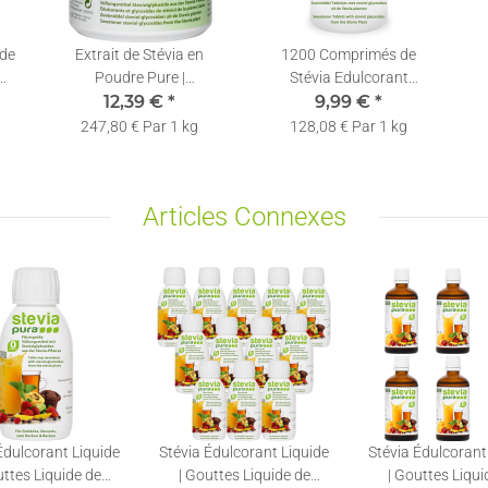
ide
Extrait de Stévia en
1200 Comprimés de
Poudre Pure |
Stévia Edulcorant
Rébaudioside-A 60% |
12,39 €
*
Recharge + Distributeur
9,99 €
*
Avec Cuillère de Dosage |
A
247,80 € Par 1 kg
128,08 € Par 1 kg
50g
Articles Connexes
Édulcorant Liquide
Stévia Édulcorant Liquide
Stévia Édulcorant
uttes Liquide de
| Gouttes Liquide de
| Gouttes Liqui