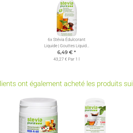
6x
Stévia Édulcorant
Liquide | Gouttes Liquide
de Stévia Pure | Stévia
6,49 €
*
Liquide | 150ml
43,27 € Par 1 l
lients ont également acheté les produits su