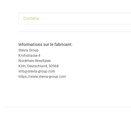
#productDetails.itemInformation#
#productDetails.itemValue#
Contenu:
Informations sur le fabricant:
Stevia Group
Krohstrasse 4
Nordrhein-Westfalen
Köln, Deutschland, 50968
info@stevia-group.com
https://www.stevia-group.com